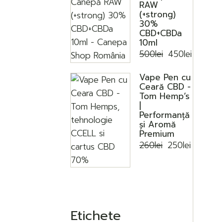
RAW
(+strong)
30%
CBD+CBDa
10ml
500
lei
450
lei
Prețul
Prețul
inițial
curent
a
este:
Vape Pen cu
fost:
450lei.
Ceară CBD -
500lei.
Tom Hemp’s
|
Performanță
și Aromă
Premium
260
lei
250
lei
Prețul
Prețul
inițial
curent
a
este:
fost:
250lei.
260lei.
Etichete