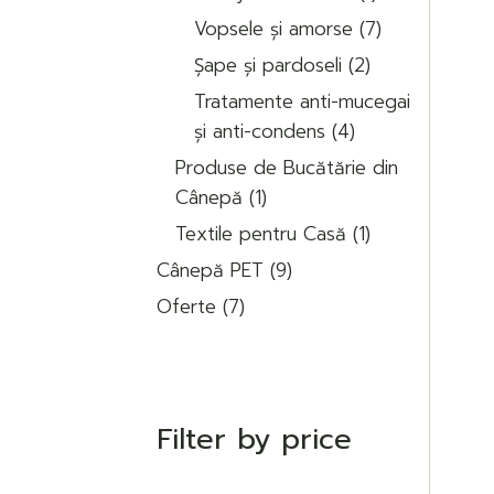
produs
7
Vopsele și amorse
7
produse
2
Șape și pardoseli
2
produse
Tratamente anti-mucegai
4
și anti-condens
4
produse
Produse de Bucătărie din
1
Cânepă
1
produs
1
Textile pentru Casă
1
produs
9
Cânepă PET
9
produse
7
Oferte
7
produse
Filter by price