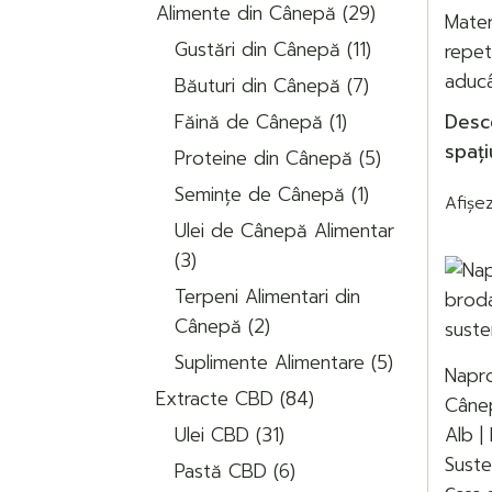
29
Alimente din Cânepă
29
Mater
de
11
produse
Gustări din Cânepă
11
repet
produse
7
aducâ
Băuturi din Cânepă
7
produse
1
Făină de Cânepă
1
Desco
produs
5
spați
Proteine din Cânepă
5
produse
1
Semințe de Cânepă
1
Afișez
produs
Ulei de Cânepă Alimentar
3
3
produse
Terpeni Alimentari din
2
Cânepă
2
produse
5
Suplimente Alimentare
5
produse
Napr
84
Extracte CBD
84
Câne
de
31
produse
Ulei CBD
31
Alb |
de
6
Suste
produse
Pastă CBD
6
produse