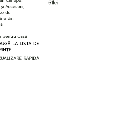
din Cânepă
61
lei
și Accesorii
se de
rie din
ă
e pentru Casă
UGĂ LA LISTA DE
RINȚE
ZUALIZARE RAPIDĂ