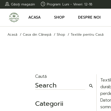
Treci
Găsiți magazin
Program: Luni - Vineri: 12-18
la
conținut
ACASA
SHOP
DESPRE NOI
Acasă
Casa din Cânepă
Shop
Textile pentru Casă
EXTRACTE CBD
SERVICIILE NOASTR
ULEI CBD
DESPRE PRODUSEL
NOASTRE
COSMETICE CBD
CÂNEPĂ PET
ACCESORII
Caută
Texti
ALIMENTE DIN CÂNEPĂ
durab
MAI MULT
perde
OFERTE
Dator
Categorii
somn 