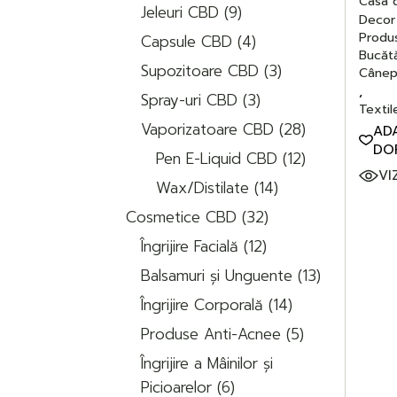
Casa 
9
Jeleuri CBD
9
produse
Decor 
4
Produ
Capsule CBD
4
produse
Bucătă
3
Supozitoare CBD
3
Cânep
produse
3
Spray-uri CBD
3
produse
Textil
28
Vaporizatoare CBD
28
ADA
de
DO
12
produse
Pen E-Liquid CBD
12
produse
VI
14
Wax/Distilate
14
produse
32
Cosmetice CBD
32
de
12
produse
Îngrijire Facială
12
produse
13
Balsamuri și Unguente
13
produse
14
Îngrijire Corporală
14
produse
5
Produse Anti-Acnee
5
produse
Îngrijire a Mâinilor și
6
Picioarelor
6
produse