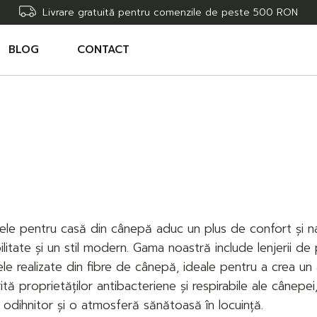
Livrare gratuită pentru comenzile de peste 500 RON
BLOG
CONTACT
E
E
lele pentru casă din cânepă aduc un plus de confort și nat
ilitate și un stil modern. Gama noastră include lenjerii de
le realizate din fibre de cânepă, ideale pentru a crea un 
ită proprietăților antibacteriene și respirabile ale cânepe
odihnitor și o atmosferă sănătoasă în locuință.