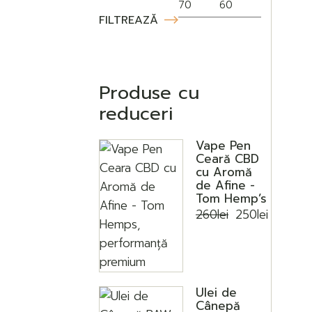
FILTREAZĂ
Preț
Preț
minim
maxim
Produse cu
reduceri
Vape Pen
Ceară CBD
cu Aromă
de Afine -
Tom Hemp’s
260
lei
250
lei
Prețul
Prețul
inițial
curent
a
este:
fost:
250lei.
260lei.
Ulei de
Cânepă