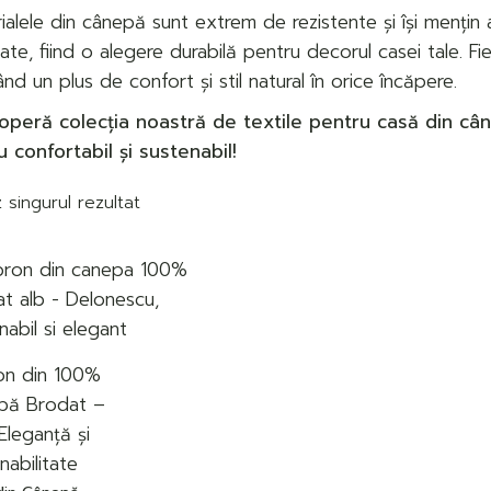
ialele din cânepă sunt extrem de rezistente și își mențin 
ate, fiind o alegere durabilă pentru decorul casei tale. Fie
nd un plus de confort și stil natural în orice încăpere.
peră colecția noastră de textile pentru casă din câne
u confortabil și sustenabil!
 singurul rezultat
on din 100%
pă Brodat –
 Eleganță și
nabilitate