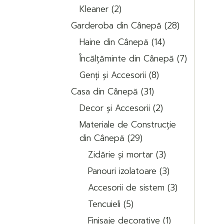
2
produse
Kleaner
2
produse
28
Garderoba din Cânepă
28
de
14
produse
Haine din Cânepă
14
produse
7
Încălțăminte din Cânepă
7
produse
8
Genți și Accesorii
8
produse
31
Casa din Cânepă
31
de
2
produse
Decor și Accesorii
2
produse
Materiale de Construcție
29
din Cânepă
29
de
3
produse
Zidărie și mortar
3
produse
3
Panouri izolatoare
3
produse
3
Accesorii de sistem
3
produse
5
Tencuieli
5
produse
1
Finisaje decorative
1