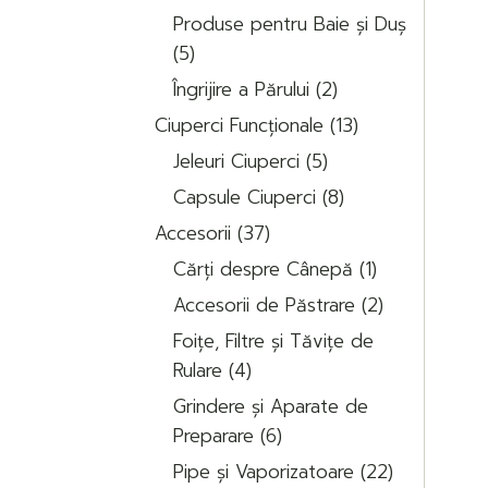
Produse pentru Baie și Duș
5
5
produse
2
Îngrijire a Părului
2
produse
13
Ciuperci Funcționale
13
produse
5
Jeleuri Ciuperci
5
produse
8
Capsule Ciuperci
8
produse
37
Accesorii
37
de
1
produse
Cărți despre Cânepă
1
produs
2
Accesorii de Păstrare
2
produse
Foițe, Filtre și Tăvițe de
4
Rulare
4
produse
Grindere și Aparate de
6
Preparare
6
produse
22
Pipe și Vaporizatoare
22
de