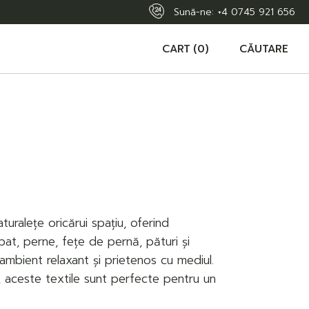
Sună-ne:
+4 0745 921 656
CART
(0)
CĂUTARE
uralețe oricărui spațiu, oferind
 pat, perne, fețe de pernă, pături și
ambient relaxant și prietenos cu mediul.
i, aceste textile sunt perfecte pentru un