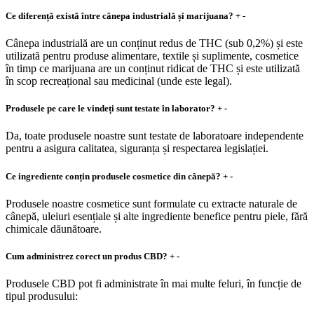
Ce diferență există între cânepa industrială și marijuana?
+
-
Cânepa industrială are un conținut redus de THC (sub 0,2%) și este
utilizată pentru produse alimentare, textile și suplimente, cosmetice
în timp ce marijuana are un conținut ridicat de THC și este utilizată
în scop recreațional sau medicinal (unde este legal).
Produsele pe care le vindeți sunt testate în laborator?
+
-
Da, toate produsele noastre sunt testate de laboratoare independente
pentru a asigura calitatea, siguranța și respectarea legislației.
Ce ingrediente conțin produsele cosmetice din cânepă?
+
-
Produsele noastre cosmetice sunt formulate cu extracte naturale de
cânepă, uleiuri esențiale și alte ingrediente benefice pentru piele, fără
chimicale dăunătoare.
Cum administrez corect un produs CBD?
+
-
Produsele CBD pot fi administrate în mai multe feluri, în funcție de
tipul produsului: