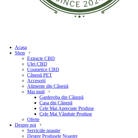
Acasa
Shop
Extracte CBD
Ulei CBD
Cosmetice CBD
Cânepă PET
Accesorii
Alimente din Cânepă
Mai mult
Garderoba din Cânepă
Casa din Cânepă
Cele Mai Apreciate Produse
Cele Mai Vândute Produse
Oferte
Despre noi
Serviciile noastre
Despre Produsele Noastre