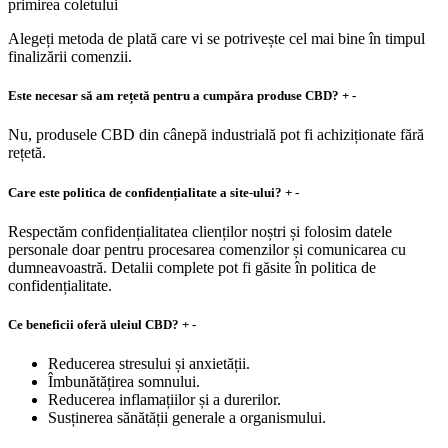
primirea coletului
Alegeți metoda de plată care vi se potrivește cel mai bine în timpul
finalizării comenzii.
Este necesar să am rețetă pentru a cumpăra produse CBD?
+
-
Nu, produsele CBD din cânepă industrială pot fi achiziționate fără
rețetă.
Care este politica de confidențialitate a site-ului?
+
-
Respectăm confidențialitatea clienților noștri și folosim datele
personale doar pentru procesarea comenzilor și comunicarea cu
dumneavoastră. Detalii complete pot fi găsite în politica de
confidențialitate.
Ce beneficii oferă uleiul CBD?
+
-
Reducerea stresului și anxietății.
Îmbunătățirea somnului.
Reducerea inflamațiilor și a durerilor.
Susținerea sănătății generale a organismului.