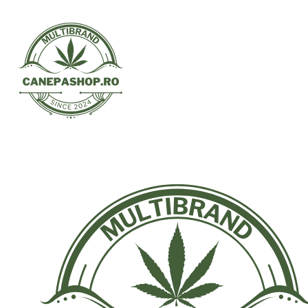
Treci
la
conținut