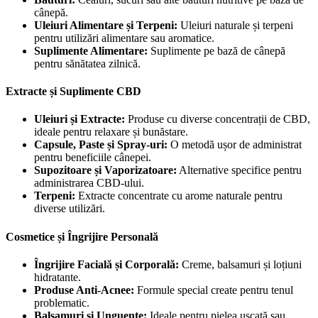
cânepă.
Uleiuri Alimentare și Terpeni:
Uleiuri naturale și terpeni
pentru utilizări alimentare sau aromatice.
Suplimente Alimentare:
Suplimente pe bază de cânepă
pentru sănătatea zilnică.
Extracte și Suplimente CBD
Uleiuri și Extracte:
Produse cu diverse concentrații de CBD,
ideale pentru relaxare și bunăstare.
Capsule, Paste și Spray-uri:
O metodă ușor de administrat
pentru beneficiile cânepei.
Supozitoare și Vaporizatoare:
Alternative specifice pentru
administrarea CBD-ului.
Terpeni:
Extracte concentrate cu arome naturale pentru
diverse utilizări.
Cosmetice și Îngrijire Personală
Îngrijire Facială și Corporală:
Creme, balsamuri și loțiuni
hidratante.
Produse Anti-Acnee:
Formule special create pentru tenul
problematic.
Balsamuri și Unguente:
Ideale pentru pielea uscată sau