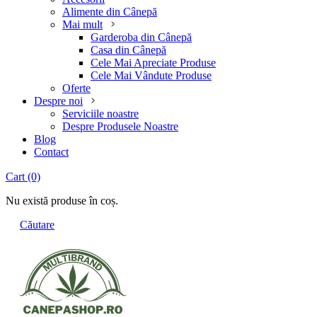
Alimente din Cânepă
Mai mult
Garderoba din Cânepă
Casa din Cânepă
Cele Mai Apreciate Produse
Cele Mai Vândute Produse
Oferte
Despre noi
Serviciile noastre
Despre Produsele Noastre
Blog
Contact
Cart
(0)
Nu există produse în coș.
Căutare