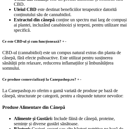
CBD.
Uleiul CBD
este destinat beneficiilor terapeutice datorită
conținutului său de cannabidiol.
Extractul din cânepă
conține un spectru mai larg de compuși
ai plantei, incluzând canabinoizi și terpeni, pentru utilizare mai
specifică.
Ce este CBD-ul și cum funcționează?
+
-
CBD-ul (cannabidiol) este un compus natural extras din planta de
cânepă, fără efecte psihoactive. Este utilizat pentru susținerea
sănătății prin relaxare, reducerea inflamațiilor și îmbunătățirea
somnului.
Ce produse comercializați la Canepashop.ro?
+
-
La Canepashop.ro oferim o gamă variată de produse pe bază de
cânepă, structurate pe categorii, pentru a răspunde tuturor nevoilor:
Produse Alimentare din Cânepă
Alimente și Gustări:
Include făină de cânepă, proteine,
semințe și diverse gustări sănătoase.
Băuturi:
Ceaiuri, sucuri sau alte băuturi nutritive pe bază de