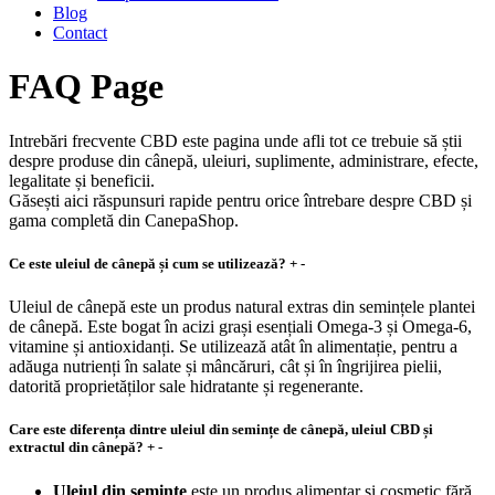
Blog
Contact
FAQ Page
Intrebări frecvente CBD este pagina unde afli tot ce trebuie să știi
despre produse din cânepă, uleiuri, suplimente, administrare, efecte,
legalitate și beneficii.
Găsești aici răspunsuri rapide pentru orice întrebare despre CBD și
gama completă din CanepaShop.
Ce este uleiul de cânepă și cum se utilizează?
+
-
Uleiul de cânepă este un produs natural extras din semințele plantei
de cânepă. Este bogat în acizi grași esențiali Omega-3 și Omega-6,
vitamine și antioxidanți. Se utilizează atât în alimentație, pentru a
adăuga nutrienți în salate și mâncăruri, cât și în îngrijirea pielii,
datorită proprietăților sale hidratante și regenerante.
Care este diferența dintre uleiul din semințe de cânepă, uleiul CBD și
extractul din cânepă?
+
-
Uleiul din semințe
este un produs alimentar și cosmetic fără