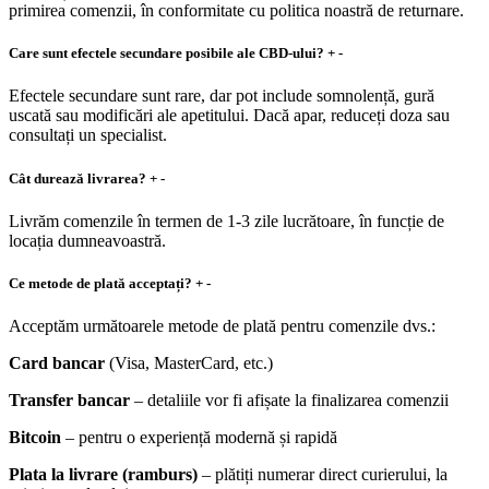
primirea comenzii, în conformitate cu politica noastră de returnare.
Care sunt efectele secundare posibile ale CBD-ului?
+
-
Efectele secundare sunt rare, dar pot include somnolență, gură
uscată sau modificări ale apetitului. Dacă apar, reduceți doza sau
consultați un specialist.
Cât durează livrarea?
+
-
Livrăm comenzile în termen de 1-3 zile lucrătoare, în funcție de
locația dumneavoastră.
Ce metode de plată acceptați?
+
-
Acceptăm următoarele metode de plată pentru comenzile dvs.:
Card bancar
(Visa, MasterCard, etc.)
Transfer bancar
– detaliile vor fi afișate la finalizarea comenzii
Bitcoin
– pentru o experiență modernă și rapidă
Plata la livrare (ramburs)
– plătiți numerar direct curierului, la