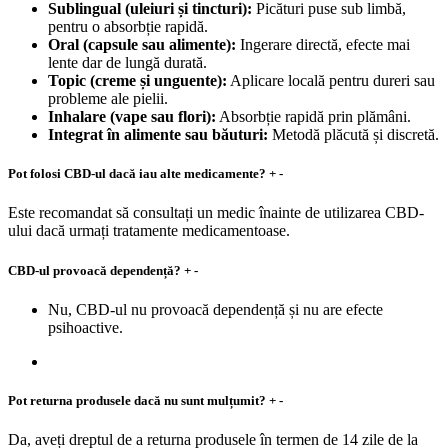
Sublingual (uleiuri și tincturi):
Picături puse sub limbă,
pentru o absorbție rapidă.
Oral (capsule sau alimente):
Ingerare directă, efecte mai
lente dar de lungă durată.
Topic (creme și unguente):
Aplicare locală pentru dureri sau
probleme ale pielii.
Inhalare (vape sau flori):
Absorbție rapidă prin plămâni.
Integrat în alimente sau băuturi:
Metodă plăcută și discretă.
Pot folosi CBD-ul dacă iau alte medicamente?
+
-
Este recomandat să consultați un medic înainte de utilizarea CBD-
ului dacă urmați tratamente medicamentoase.
CBD-ul provoacă dependență?
+
-
Nu, CBD-ul nu provoacă dependență și nu are efecte
psihoactive.
Pot returna produsele dacă nu sunt mulțumit?
+
-
Da, aveți dreptul de a returna produsele în termen de 14 zile de la