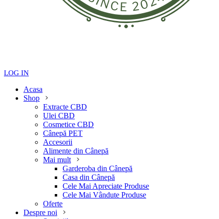
LOG IN
Acasa
Shop
Extracte CBD
Ulei CBD
Cosmetice CBD
Cânepă PET
Accesorii
Alimente din Cânepă
Mai mult
Garderoba din Cânepă
Casa din Cânepă
Cele Mai Apreciate Produse
Cele Mai Vândute Produse
Oferte
Despre noi