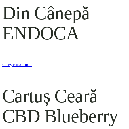
Din Cânepă
ENDOCA
Citeşte mai mult
Cartuș Ceară
CBD Blueberry