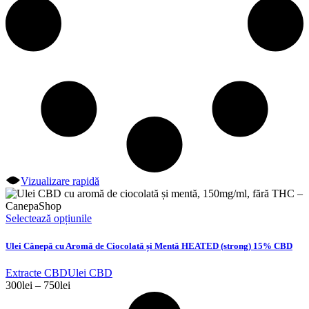
Vizualizare rapidă
Acest
Selectează opțiunile
produs
are
Ulei Cânepă cu Aromă de Ciocolată și Mentă HEATED (strong) 15% CBD
mai
multe
Extracte CBD
Ulei CBD
variații.
Interval
300
lei
–
750
lei
Opțiunile
de
pot