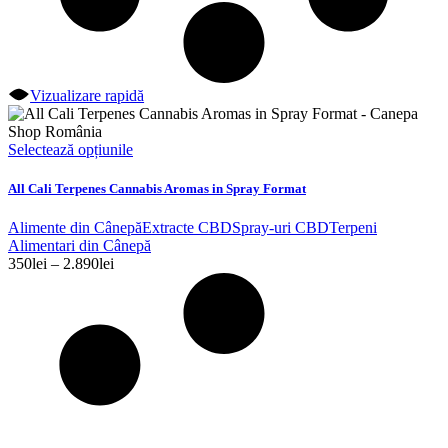
Vizualizare rapidă
Acest
Selectează opțiunile
produs
are
All Cali Terpenes Cannabis Aromas in Spray Format
mai
multe
Alimente din Cânepă
Extracte CBD
Spray-uri CBD
Terpeni
variații.
Alimentari din Cânepă
Opțiunile
Interval
350
lei
–
2.890
lei
pot
de
fi
prețuri:
alese
350lei
în
până
pagina
la
produsului.
2.890lei