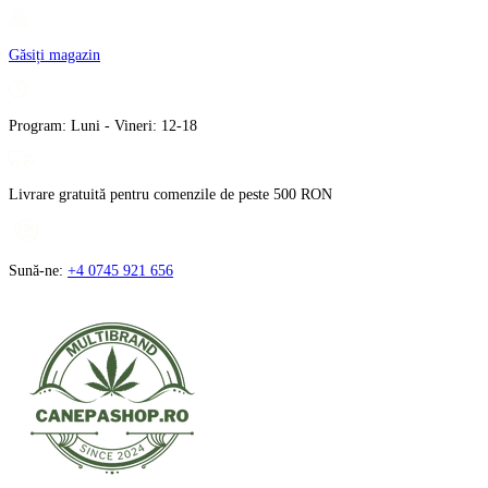
Treci
la
Găsiți magazin
conținut
Program: Luni - Vineri: 12-18
Livrare gratuită pentru comenzile de peste 500 RON
Sună-ne:
+4 0745 921 656