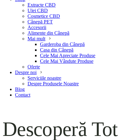
Extracte CBD
Ulei CBD
Cosmetice CBD
Cânepă PET
Accesorii
Alimente din Cânepă
Mai mult
Garderoba din Cânepă
Casa din Cânepă
Cele Mai Apreciate Produse
Cele Mai Vândute Produse
Oferte
Despre noi
Serviciile noastre
Despre Produsele Noastre
Blog
Contact
Descoperă Tot