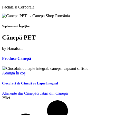
Facială si Corporală
Suplimente și Îngrijire
Cânepă PET
by Hanafsan
Produse Cânepă
Adaugă în coș
Ciocolată de Cânepă cu Lapte Integral
Alimente din Cânepă
Gustări din Cânepă
25
lei