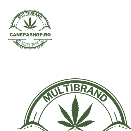
Treci
la
conținut