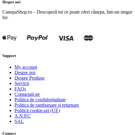
Despre noi
CanepaShop.ro – Descoperă tot ce poate oferi cânepa, într-un singur
loc
Support
My account
Despre noi
Despre Produse
Servicii
FAQs
Contactaţi-ne
Politica de confidențialitate
Politica de rambursare și returnare
Politică cookie-uri (UE)
A.N.P.C
SAL
Contact