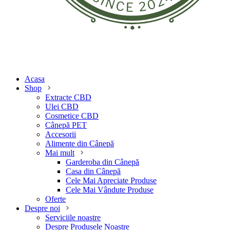
Acasa
Shop
Extracte CBD
Ulei CBD
Cosmetice CBD
Cânepă PET
Accesorii
Alimente din Cânepă
Mai mult
Garderoba din Cânepă
Casa din Cânepă
Cele Mai Apreciate Produse
Cele Mai Vândute Produse
Oferte
Despre noi
Serviciile noastre
Despre Produsele Noastre