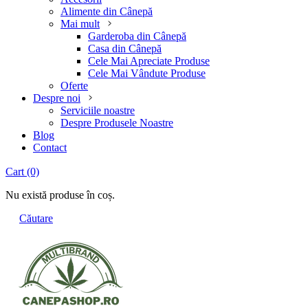
Alimente din Cânepă
Mai mult
Garderoba din Cânepă
Casa din Cânepă
Cele Mai Apreciate Produse
Cele Mai Vândute Produse
Oferte
Despre noi
Serviciile noastre
Despre Produsele Noastre
Blog
Contact
Cart
(0)
Nu există produse în coș.
Căutare