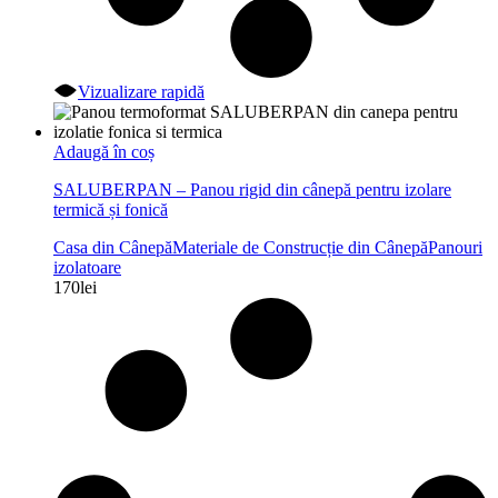
Vizualizare rapidă
Adaugă în coș
SALUBERPAN – Panou rigid din cânepă pentru izolare
termică și fonică
Casa din Cânepă
Materiale de Construcție din Cânepă
Panouri
izolatoare
170
lei