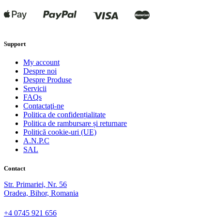
Support
My account
Despre noi
Despre Produse
Servicii
FAQs
Contactaţi-ne
Politica de confidențialitate
Politica de rambursare și returnare
Politică cookie-uri (UE)
A.N.P.C
SAL
Contact
Str. Primariei, Nr. 56
Oradea, Bihor, Romania
+4 0745 921 656