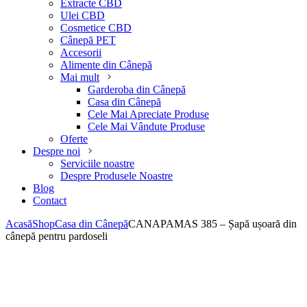
Extracte CBD
Ulei CBD
Cosmetice CBD
Cânepă PET
Accesorii
Alimente din Cânepă
Mai mult
Garderoba din Cânepă
Casa din Cânepă
Cele Mai Apreciate Produse
Cele Mai Vândute Produse
Oferte
Despre noi
Serviciile noastre
Despre Produsele Noastre
Blog
Contact
Acasă
Shop
Casa din Cânepă
CANAPAMAS 385 – Șapă ușoară din
cânepă pentru pardoseli