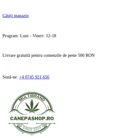
Treci
la
Găsiți magazin
conținut
Program: Luni - Vineri: 12-18
Livrare gratuită pentru comenzile de peste 500 RON
Sună-ne:
+4 0745 921 656