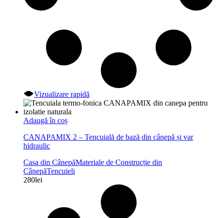
Vizualizare rapidă
Adaugă în coș
CANAPAMIX 2 – Tencuială de bază din cânepă și var
hidraulic
Casa din Cânepă
Materiale de Construcție din
Cânepă
Tencuieli
280
lei