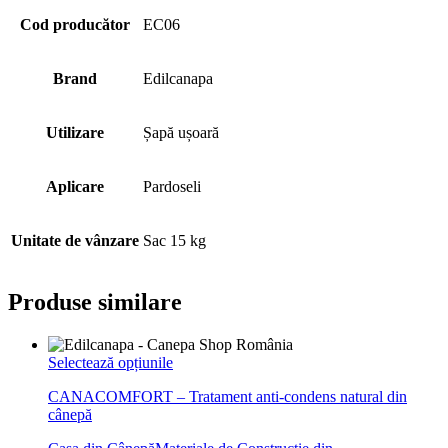
Cod producător
EC06
Brand
Edilcanapa
Utilizare
Șapă ușoară
Aplicare
Pardoseli
Unitate de vânzare
Sac 15 kg
Produse similare
Acest
Selectează opțiunile
produs
CANACOMFORT – Tratament anti-condens natural din
are
cânepă
mai
multe