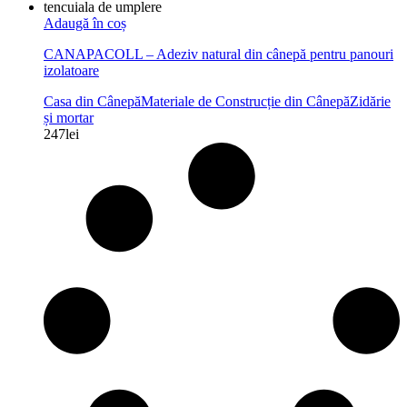
Adaugă în coș
CANAPACOLL – Adeziv natural din cânepă pentru panouri
izolatoare
Casa din Cânepă
Materiale de Construcție din Cânepă
Zidărie
și mortar
247
lei