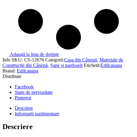
Adaugă la lista de dorințe
Info
SKU:
CS-12676
Categorii:
Casa din Cânepă
,
Materiale de
Construcție din Cânepă
,
Șape și pardoseli
Etichetă:
Edilcanapa
Brand:
Edilcanapa
Distribuie
Facebook
Stare de nervozitate
Pinterest
Descriere
Informații suplimentare
Descriere