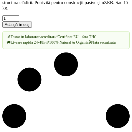
structura clădirii. Potrivită pentru construcții pasive și nZEB. Sac 15
kg.
CANAPAMAS
385
Adaugă în coș
-
Șapă
🔬
Testat in laborator acreditat
✅
Certificat EU – fara THC
ușoară
🔒
🚚
Livrare rapida 24-48h
🌿
100% Natural & Organic
Plata securizata
din
cânepă
pentru
pardoseli
cantitate