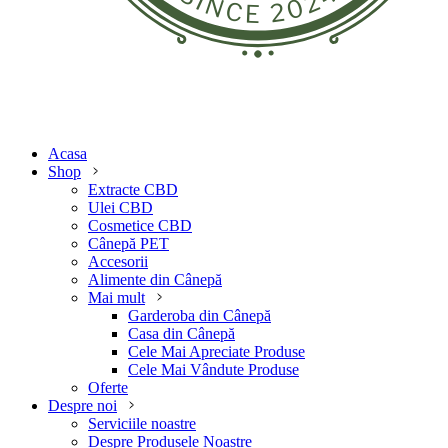
Acasa
Shop
Extracte CBD
Ulei CBD
Cosmetice CBD
Cânepă PET
Accesorii
Alimente din Cânepă
Mai mult
Garderoba din Cânepă
Casa din Cânepă
Cele Mai Apreciate Produse
Cele Mai Vândute Produse
Oferte
Despre noi
Serviciile noastre
Despre Produsele Noastre