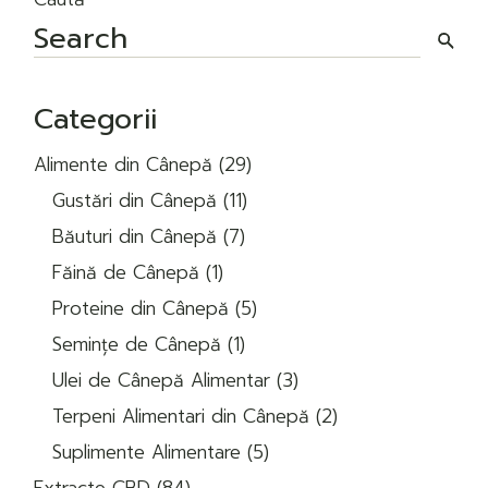
Categorii
29
Alimente din Cânepă
29
de
11
produse
Gustări din Cânepă
11
produse
7
Băuturi din Cânepă
7
produse
1
Făină de Cânepă
1
produs
5
Proteine din Cânepă
5
produse
1
Semințe de Cânepă
1
produs
3
Ulei de Cânepă Alimentar
3
produse
2
Terpeni Alimentari din Cânepă
2
produse
5
Suplimente Alimentare
5
produse
84
Extracte CBD
84