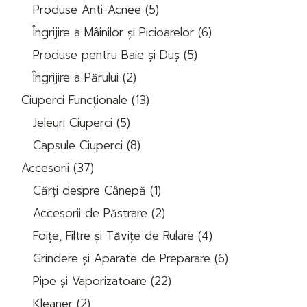
5
Produse Anti-Acnee
5
produse
6
Îngrijire a Mâinilor și Picioarelor
6
produse
5
Produse pentru Baie și Duș
5
produse
2
Îngrijire a Părului
2
produse
13
Ciuperci Funcționale
13
produse
5
Jeleuri Ciuperci
5
produse
8
Capsule Ciuperci
8
produse
37
Accesorii
37
de
1
produse
Cărți despre Cânepă
1
produs
2
Accesorii de Păstrare
2
produse
4
Foițe, Filtre și Tăvițe de Rulare
4
produse
6
Grindere și Aparate de Preparare
6
produse
22
Pipe și Vaporizatoare
22
de
2
produse
Kleaner
2