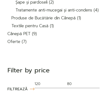
2
Șape și pardoseli
2
produse
4
Tratamente anti-mucegai și anti-condens
4
prod
1
Produse de Bucătărie din Cânepă
1
produs
1
Textile pentru Casă
1
produs
9
Cânepă PET
9
produse
7
Oferte
7
produse
Filter by price
FILTREAZĂ
Preț
Preț
min
max