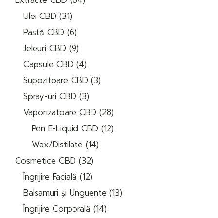
de
31
produse
Ulei CBD
31
de
6
produse
Pastă CBD
6
produse
9
Jeleuri CBD
9
produse
4
Capsule CBD
4
produse
3
Supozitoare CBD
3
produse
3
Spray-uri CBD
3
produse
28
Vaporizatoare CBD
28
de
12
produse
Pen E-Liquid CBD
12
produse
14
Wax/Distilate
14
produse
32
Cosmetice CBD
32
de
12
produse
Îngrijire Facială
12
produse
13
Balsamuri și Unguente
13
produse
14
Îngrijire Corporală
14
produse