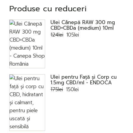
Produse cu reduceri
Ulei Cânepă RAW 300 mg
CBD+CBDa (medium) 10ml
124
lei
105
lei
Prețul
Prețul
inițial
curent
a
este:
fost:
105lei.
124lei.
Ulei pentru Față și Corp cu
1.5mg CBD/ml - ENDOCA
175
lei
150
lei
Prețul
Prețul
inițial
curent
a
este:
fost:
150lei.
175lei.