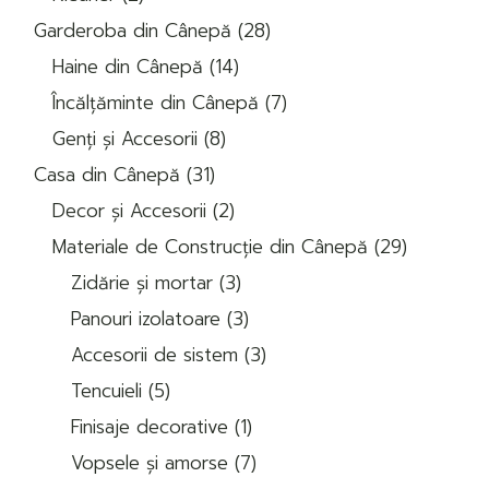
produse
28
Garderoba din Cânepă
28
de
14
produse
Haine din Cânepă
14
produse
7
Încălțăminte din Cânepă
7
produse
8
Genți și Accesorii
8
produse
31
Casa din Cânepă
31
de
2
produse
Decor și Accesorii
2
produse
29
Materiale de Construcție din Cânepă
29
de
3
produse
Zidărie și mortar
3
produse
3
Panouri izolatoare
3
produse
3
Accesorii de sistem
3
produse
5
Tencuieli
5
produse
1
Finisaje decorative
1
produs
7
Vopsele și amorse
7
produse