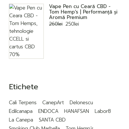
Vape Pen cu Ceară CBD -
Tom Hemp’s | Performanță și
Aromă Premium
260
lei
250
lei
Prețul
Prețul
inițial
curent
a
este:
fost:
250lei.
260lei.
Etichete
Cali Terpens
CanepArt
DeIonescu
Edilcanapa
ENDOCA
HANAFSAN
Labor8
La Canepa
SANTA CBD
Smoking Club Marbella
Tom Hemp’s