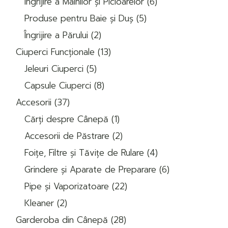
Îngrijire a Mâinilor și Picioarelor
6
produse
5
Produse pentru Baie și Duș
5
produse
2
Îngrijire a Părului
2
produse
13
Ciuperci Funcționale
13
produse
5
Jeleuri Ciuperci
5
produse
8
Capsule Ciuperci
8
produse
37
Accesorii
37
de
1
produse
Cărți despre Cânepă
1
produs
2
Accesorii de Păstrare
2
produse
4
Foițe, Filtre și Tăvițe de Rulare
4
produse
6
Grindere și Aparate de Preparare
6
produse
22
Pipe și Vaporizatoare
22
de
2
produse
Kleaner
2
produse
28
Garderoba din Cânepă
28
de