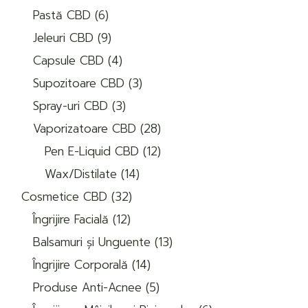
6
produse
Pastă CBD
6
produse
9
Jeleuri CBD
9
produse
4
Capsule CBD
4
produse
3
Supozitoare CBD
3
produse
3
Spray-uri CBD
3
produse
28
Vaporizatoare CBD
28
de
12
produse
Pen E-Liquid CBD
12
produse
14
Wax/Distilate
14
produse
32
Cosmetice CBD
32
de
12
produse
Îngrijire Facială
12
produse
13
Balsamuri și Unguente
13
produse
14
Îngrijire Corporală
14
produse
5
Produse Anti-Acnee
5
produse
6