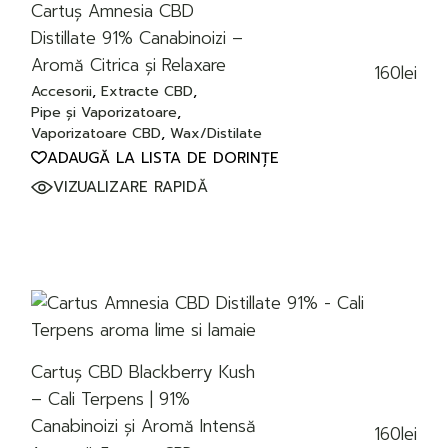
Cartuș Amnesia CBD
Distillate 91% Canabinoizi –
Aromă Citrica și Relaxare
160
lei
Accesorii
Extracte CBD
Pipe și Vaporizatoare
Vaporizatoare CBD
Wax/Distilate
ADAUGĂ LA LISTA DE DORINȚE
VIZUALIZARE RAPIDĂ
Cartuș CBD Blackberry Kush
– Cali Terpens | 91%
Canabinoizi și Aromă Intensă
160
lei