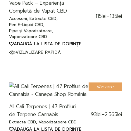
Vape Pack – Experiența
Completă de Vapat CBD
115
lei
–
135
lei
Interval
Accesorii
Extracte CBD
de
Pen E-Liquid CBD
prețuri:
Pipe și Vaporizatoare
115lei
Vaporizatoare CBD
până
la
ADAUGĂ LA LISTA DE DORINȚE
135lei
VIZUALIZARE RAPIDĂ
Vânzare
All Cali Terpenes | 47 Profiluri
de Terpene Cannabis
93
lei
–
2.565
lei
Interval
de
Extracte CBD
Vaporizatoare CBD
prețuri:
ADAUGĂ LA LISTA DE DORINȚE