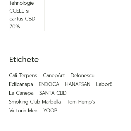
inițial
curent
a
este:
fost:
250lei.
260lei.
Etichete
Cali Terpens
CanepArt
DeIonescu
Edilcanapa
ENDOCA
HANAFSAN
Labor8
La Canepa
SANTA CBD
Smoking Club Marbella
Tom Hemp’s
Victoria Mea
YOOP