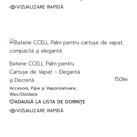
93lei
până
VIZUALIZARE RAPIDĂ
la
2.565lei
Baterie CCELL Palm pentru
Cartușe de Vapat – Elegantă
150
lei
și Discretă
Accesorii
Pipe și Vaporizatoare
Wax/Distilate
ADAUGĂ LA LISTA DE DORINȚE
VIZUALIZARE RAPIDĂ