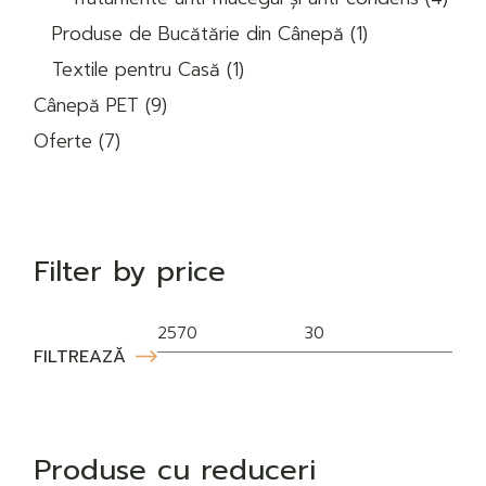
prod
1
Produse de Bucătărie din Cânepă
1
produs
1
Textile pentru Casă
1
produs
9
Cânepă PET
9
produse
7
Oferte
7
produse
Filter by price
FILTREAZĂ
Preț
Preț
min
max
Produse cu reduceri