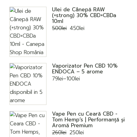
Ulei de Cânepă RAW
(+strong) 30% CBD+CBDa
10ml
500
lei
450
lei
Prețul
Prețul
inițial
curent
a
este:
fost:
450lei.
500lei.
Vaporizator Pen CBD 10%
ENDOCA – 5 arome
79
lei
–
100
lei
Interval
de
prețuri:
79lei
până
la
100lei
Vape Pen cu Ceară CBD -
Tom Hemp’s | Performanță și
Aromă Premium
260
lei
250
lei
Prețul
Prețul