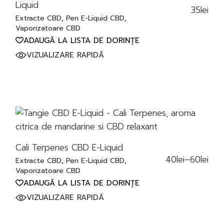
Liquid
35
lei
Extracte CBD
Pen E-Liquid CBD
Vaporizatoare CBD
ADAUGĂ LA LISTA DE DORINȚE
VIZUALIZARE RAPIDĂ
Cali Terpenes CBD E-Liquid
40
lei
–
60
lei
Extracte CBD
Pen E-Liquid CBD
Interval
de
Vaporizatoare CBD
prețuri:
ADAUGĂ LA LISTA DE DORINȚE
40lei
până
VIZUALIZARE RAPIDĂ
la
60lei