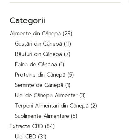
Categorii
29
Alimente din Cânepă
29
de
11
produse
Gustări din Cânepă
11
produse
7
Băuturi din Cânepă
7
produse
1
Făină de Cânepă
1
produs
5
Proteine din Cânepă
5
produse
1
Semințe de Cânepă
1
produs
3
Ulei de Cânepă Alimentar
3
produse
2
Terpeni Alimentari din Cânepă
2
produse
5
Suplimente Alimentare
5
produse
84
Extracte CBD
84
de
31
produse
Ulei CBD
31
de