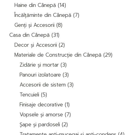
14
produse
Haine din Cânepă
14
produse
7
Încălțăminte din Cânepă
7
produse
8
Genți și Accesorii
8
produse
31
Casa din Cânepă
31
de
2
produse
Decor și Accesorii
2
produse
29
Materiale de Construcție din Cânepă
29
de
3
produse
Zidărie și mortar
3
produse
3
Panouri izolatoare
3
produse
3
Accesorii de sistem
3
produse
5
Tencuieli
5
produse
1
Finisaje decorative
1
produs
7
Vopsele și amorse
7
produse
2
Șape și pardoseli
2
produse
4
Tratamente anti-mucegai și anti-condens
4