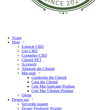
Acasa
Shop
Extracte CBD
Ulei CBD
Cosmetice CBD
Cânepă PET
Accesorii
Alimente din Cânepă
Mai mult
Garderoba din Cânepă
Casa din Cânepă
Cele Mai Apreciate Produse
Cele Mai Vândute Produse
Oferte
Despre noi
Serviciile noastre
Despre Produsele Noastre