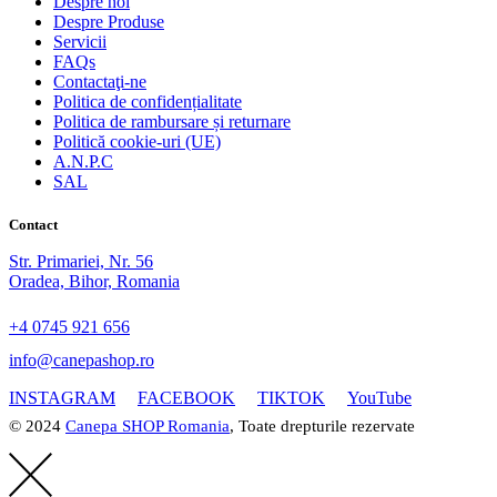
Despre noi
Despre Produse
Servicii
FAQs
Contactaţi-ne
Politica de confidențialitate
Politica de rambursare și returnare
Politică cookie-uri (UE)
A.N.P.C
SAL
Contact
Str. Primariei, Nr. 56
Oradea, Bihor, Romania
+4 0745 921 656
info@canepashop.ro
INSTAGRAM
FACEBOOK
TIKTOK
YouTube
© 2024
Canepa SHOP Romania
, Toate drepturile rezervate