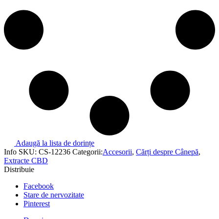
Adaugă la lista de dorințe
Info
SKU:
CS-12236
Categorii:
Accesorii
,
Cărți despre Cânepă
,
Extracte CBD
Distribuie
Facebook
Stare de nervozitate
Pinterest