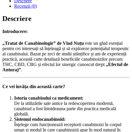
Descriere
Recenzii (0)
Descriere
Introducere:
„Tratat de Canabinologie” de Vlad Nuțu
este un ghid esențial
pentru cei interesați să înțeleagă și să exploreze potențialul terapeutic
al canabisului. Bazat pe zeci de studii științifice și ani de experiență
practică, această carte detaliază beneficiile canabinoizilor precum
THC, CBD, CBG și efectul lor sinergic cunoscut drept
„Efectul de
Anturaj”
.
Ce vei învăța din această carte?
Istoria canabisului ca medicament:
De la utilizările sale antice la redescoperirea modernă,
canabisul a fost întotdeauna parte din practica medicală
globală.
Sistemul endocanabinoid:
Înțelege cum funcționează receptorii canabinoizi în corpul
uman și modul în care canabinoizii apar în mod natural în