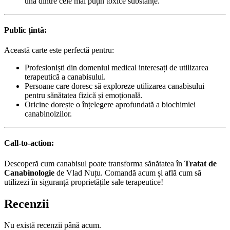
una dintre cele mai puțin toxice substanțe.
Public țintă:
Această carte este perfectă pentru:
Profesioniști din domeniul medical interesați de utilizarea
terapeutică a canabisului.
Persoane care doresc să exploreze utilizarea canabisului
pentru sănătatea fizică și emoțională.
Oricine dorește o înțelegere aprofundată a biochimiei
canabinoizilor.
Call-to-action:
Descoperă cum canabisul poate transforma sănătatea în
Tratat de
Canabinologie
de Vlad Nuțu. Comandă acum și află cum să
utilizezi în siguranță proprietățile sale terapeutice!
Recenzii
Nu există recenzii până acum.