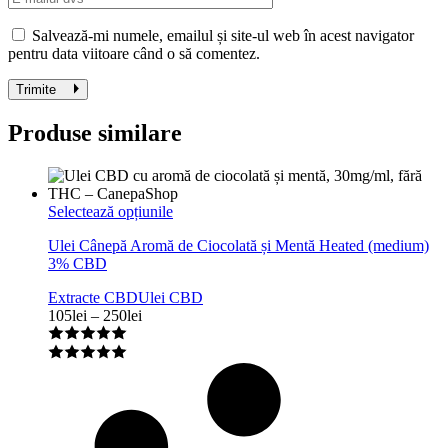
Salvează-mi numele, emailul și site-ul web în acest navigator
pentru data viitoare când o să comentez.
Trimite
Produse similare
Acest
Selectează opțiunile
produs
Ulei Cânepă Aromă de Ciocolată și Mentă Heated (medium)
are
3% CBD
mai
multe
Extracte CBD
Ulei CBD
variații.
Interval
105
lei
–
250
lei
Opțiunile
de
pot
prețuri:
fi
105lei
alese
până
în
la
pagina
250lei
produsului.