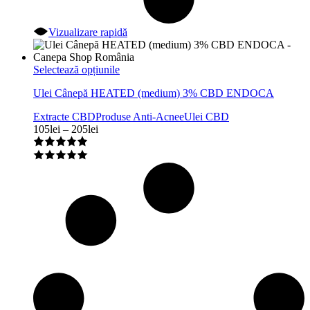
Vizualizare rapidă
Acest
Selectează opțiunile
produs
Ulei Cânepă HEATED (medium) 3% CBD ENDOCA
are
mai
Extracte CBD
Produse Anti-Acnee
Ulei CBD
multe
Interval
105
lei
–
205
lei
variații.
de
Opțiunile
prețuri:
pot
105lei
fi
până
alese
la
în
205lei
pagina
produsului.