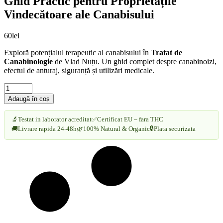
Ghid Practic pentru Proprietățile
Vindecătoare ale Canabisului
60
lei
Exploră potențialul terapeutic al canabisului în
Tratat de
Canabinologie
de Vlad Nuțu. Un ghid complet despre canabinoizi,
efectul de anturaj, siguranță și utilizări medicale.
Tratat
de
Adaugă în coș
Canabinologie
de
🔬
Testat in laborator acreditat
✅
Certificat EU – fara THC
Vlad
🔒
🚚
Livrare rapida 24-48h
🌿
100% Natural & Organic
Plata securizata
Nuțu
-
Ghid
Practic
pentru
Proprietățile
Vindecătoare
ale
Canabisului
cantitate