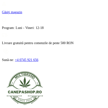
Treci
la
Găsiți magazin
conținut
Program: Luni - Vineri: 12-18
Livrare gratuită pentru comenzile de peste 500 RON
Sună-ne:
+4 0745 921 656