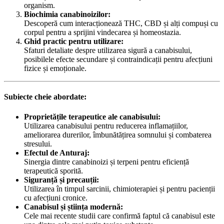
organism.
Biochimia canabinoizilor:
Descoperă cum interacționează THC, CBD și alți compuși cu
corpul pentru a sprijini vindecarea și homeostazia.
Ghid practic pentru utilizare:
Sfaturi detaliate despre utilizarea sigură a canabisului,
posibilele efecte secundare și contraindicații pentru afecțiuni
fizice și emoționale.
Subiecte cheie abordate:
Proprietățile terapeutice ale canabisului:
Utilizarea canabisului pentru reducerea inflamațiilor,
ameliorarea durerilor, îmbunătățirea somnului și combaterea
stresului.
Efectul de Anturaj:
Sinergia dintre canabinoizi și terpeni pentru eficiență
terapeutică sporită.
Siguranță și precauții:
Utilizarea în timpul sarcinii, chimioterapiei și pentru pacienții
cu afecțiuni cronice.
Canabisul și știința modernă:
Cele mai recente studii care confirmă faptul că canabisul este