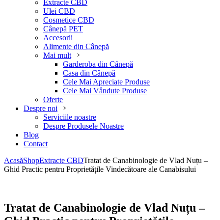
Extracte CBD
Ulei CBD
Cosmetice CBD
Cânepă PET
Accesorii
Alimente din Cânepă
Mai mult
Garderoba din Cânepă
Casa din Cânepă
Cele Mai Apreciate Produse
Cele Mai Vândute Produse
Oferte
Despre noi
Serviciile noastre
Despre Produsele Noastre
Blog
Contact
Acasă
Shop
Extracte CBD
Tratat de Canabinologie de Vlad Nuțu –
Ghid Practic pentru Proprietățile Vindecătoare ale Canabisului
Tratat de Canabinologie de Vlad Nuțu –