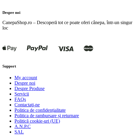
Despre noi
CanepaShop.ro – Descoperă tot ce poate oferi cânepa, într-un singur
loc
Support
My account
Despre noi
Despre Produse
Servicii
FAQs
Contactaţi-ne
Politica de confidențialitate
Politica de rambursare și returnare
Politică cookie-uri (UE)
A.N.P.C
SAL