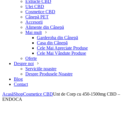
Extracte CBD
Ulei CBD
Cosmetice CBD
Cânepă PET
Accesorii
Alimente din Cânepă
Mai mult
Garderoba din Cânepă
Casa din Cânepă
Cele Mai Apreciate Produse
Cele Mai Vândute Produse
Oferte
Despre noi
Serviciile noastre
Despre Produsele Noastre
Blog
Contact
Acasă
Shop
Cosmetice CBD
Unt de Corp cu 450-1500mg CBD –
ENDOCA