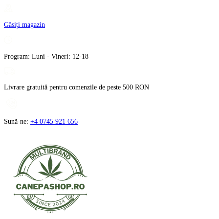
Treci
la
Găsiți magazin
conținut
Program: Luni - Vineri: 12-18
Livrare gratuită pentru comenzile de peste 500 RON
Sună-ne:
+4 0745 921 656