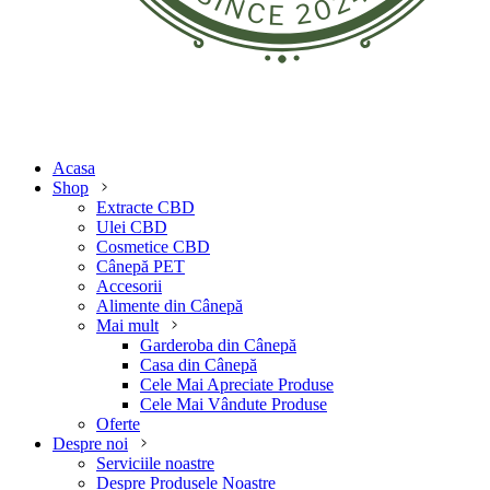
Acasa
Shop
Extracte CBD
Ulei CBD
Cosmetice CBD
Cânepă PET
Accesorii
Alimente din Cânepă
Mai mult
Garderoba din Cânepă
Casa din Cânepă
Cele Mai Apreciate Produse
Cele Mai Vândute Produse
Oferte
Despre noi
Serviciile noastre
Despre Produsele Noastre