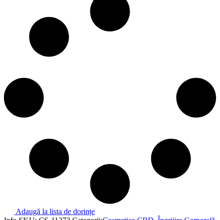
ENDOCA
cantitate
Adaugă la lista de dorințe