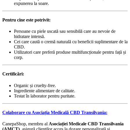
expunerea la soare.
Pentru cine este potrivit:
Persoane cu piele uscată sau sensibilă care au nevoie de
hidratare intensă.
Cei care caută o cremă naturală cu beneficii suplimentare de la
CBD.
Utilizatori care preferă produse multifuncționale pentru față și
corp.
Certificări:
Organic și cruelty-free.
Ingrediente alimentare de calitate.
Testat în laborator pentru puritate.
Colaborare cu Asociația Medicală CBD Transilvania:
CanepaShop, membru al
Asociației Medicale CBD Transilvania
(AMCT)
, asigură clienților acces la dozare personalizată și