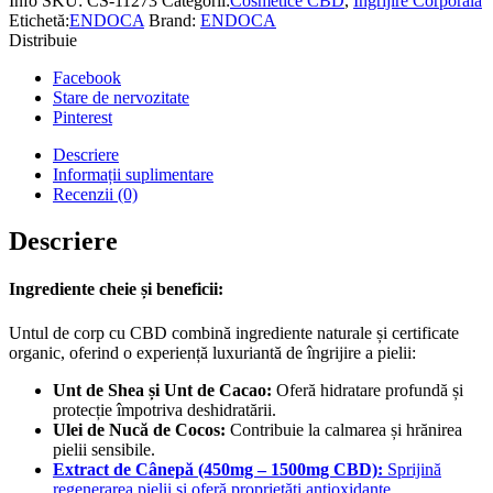
Info
SKU:
CS-11273
Categorii:
Cosmetice CBD
,
Îngrijire Corporală
Etichetă:
ENDOCA
Brand:
ENDOCA
Distribuie
Facebook
Stare de nervozitate
Pinterest
Descriere
Informații suplimentare
Recenzii (0)
Descriere
Ingrediente cheie și beneficii:
Untul de corp cu CBD combină ingrediente naturale și certificate
organic, oferind o experiență luxuriantă de îngrijire a pielii:
Unt de Shea și Unt de Cacao:
Oferă hidratare profundă și
protecție împotriva deshidratării.
Ulei de Nucă de Cocos:
Contribuie la calmarea și hrănirea
pielii sensibile.
Extract de Cânepă (450mg – 1500mg CBD):
Sprijină
regenerarea pielii și oferă proprietăți antioxidante.