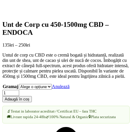
Unt de Corp cu 450-1500mg CBD –
ENDOCA
Interval
135
lei
–
250
lei
de
Untul de corp cu CBD este o cremă bogată și hidratantă, realizată
prețuri:
din unt de shea, unt de cacao și ulei de nucă de cocos. Îmbogățit cu
135lei
extract de cânepă full-spectrum, acest produs oferă hidratare intensă,
până
protecție și calmare pentru pielea uscată. Disponibil în variante de
la
450mg și 1500mg CBD, este ideal pentru îngrijirea zilnică a pielii.
250lei
Gramaj
Anulează
Unt
de
Adaugă în coș
Corp
cu
🔬
Testat in laborator acreditat
✅
Certificat EU – fara THC
450-
🔒
🚚
Livrare rapida 24-48h
🌿
100% Natural & Organic
Plata securizata
1500mg
CBD
-