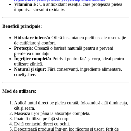
Vitamina E:
Un antioxidant esențial care protejează pielea
împotriva stresului oxidativ.
Beneficii principale:
Hidratare intensă:
Oferă instantaneu pielii uscate o senzație
de catifelare și confort.
Protecție:
Creează o barieră naturală pentru a preveni
pierderea umidității.
Îngrijire completă:
Potrivit pentru față și corp, ideal pentru
utilizare zilnică.
Natural și sigur:
Fără conservanți, ingrediente alimentare,
cruelty-free.
Mod de utilizare:
Aplică untul direct pe pielea curată, folosindu-l atât dimineața,
cât și seara.
Masează ușor până la absorbție completă.
Poate fi utilizat pe față și corp.
Evită contactul direct cu ochii.
Depozitează produsul într-un loc răcoros și uscat, ferit de