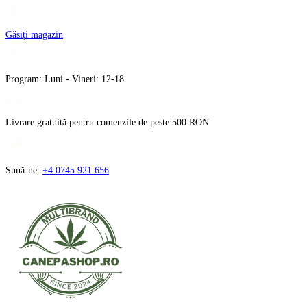
Treci
la
Găsiți magazin
conținut
Program: Luni - Vineri: 12-18
Livrare gratuită pentru comenzile de peste 500 RON
Sună-ne:
+4 0745 921 656