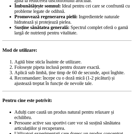
ajută la reducerea disconfortului articular.
Îmbunătățește somnul:
Ideal pentru cei care se confruntă cu
probleme legate de odihnă.
Promovează regenerarea pielii:
Ingredientele naturale
hidratează și protejează pielea.
Susține sănătatea generală:
Spectrul complet oferă o gamă
largă de nutrienți pentru vitalitate.
Mod de utilizare:
Agită bine sticla înainte de utilizare.
Folosește pipeta inclusă pentru dozare exactă.
Aplică sub limbă, ține timp de 60 de secunde, apoi înghite.
Recomandare: începe cu o doză mică (1-2 picături) și
ajustează treptat în funcție de nevoile tale.
Pentru cine este potrivit:
Adulți care caută un produs natural pentru relaxare și
echilibru.
Persoane active sau sportivi care vor să susțină sănătatea
articulațiilor și recuperarea.
Utilizatori experimentați care doresc un produs concentrat.