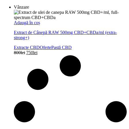
Vânzare
Adaugă în coș
Extract de Cânepă RAW 500mg CBD+CBDa/ml (extra-
strong+)
Extracte CBD
Oferte
Pastă CBD
Prețul
Prețul
800
lei
750
lei
inițial
curent
a
este:
fost:
750lei.
800lei.