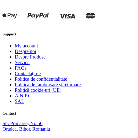
Support
My account
Despre noi
Despre Produse
Servicii
FAQs
Contactaţi-ne
Politica de confidențialitate
Politica de rambursare și returnare
Politică cookie-uri (UE)
A.N.P.C
SAL
Contact
Str. Primariei, Nr. 56
Oradea, Bihor, Romania