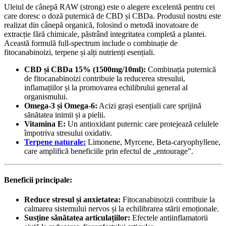
Uleiul de cânepă RAW (strong) este o alegere excelentă pentru cei
care doresc o doză puternică de CBD și CBDa. Produsul nostru este
realizat din cânepă organică, folosind o metodă inovatoare de
extracție fără chimicale, păstrând integritatea completă a plantei.
Această formulă full-spectrum include o combinație de
fitocanabinoizi, terpene și alți nutrienți esențiali.
CBD și CBDa 15% (1500mg/10ml):
Combinația puternică
de fitocanabinoizi contribuie la reducerea stresului,
inflamațiilor și la promovarea echilibrului general al
organismului.
Omega-3 și Omega-6:
Acizi grași esențiali care sprijină
sănătatea inimii și a pielii.
Vitamina E:
Un antioxidant puternic care protejează celulele
împotriva stresului oxidativ.
Terpene naturale:
Limonene, Myrcene, Beta-caryophyllene,
care amplifică beneficiile prin efectul de „entourage”.
Beneficii principale:
Reduce stresul și anxietatea:
Fitocanabinoizii contribuie la
calmarea sistemului nervos și la echilibrarea stării emoționale.
Susține sănătatea articulațiilor:
Efectele antiinflamatorii