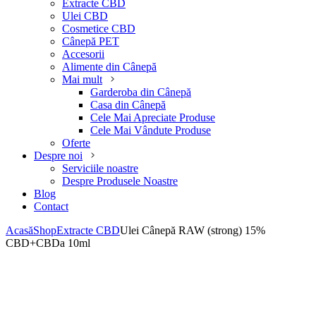
Extracte CBD
Ulei CBD
Cosmetice CBD
Cânepă PET
Accesorii
Alimente din Cânepă
Mai mult
Garderoba din Cânepă
Casa din Cânepă
Cele Mai Apreciate Produse
Cele Mai Vândute Produse
Oferte
Despre noi
Serviciile noastre
Despre Produsele Noastre
Blog
Contact
Acasă
Shop
Extracte CBD
Ulei Cânepă RAW (strong) 15%
CBD+CBDa 10ml