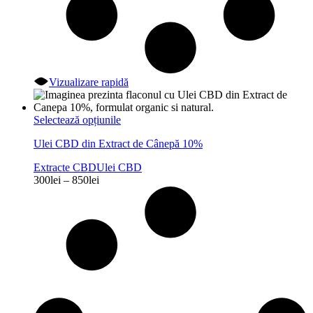
Vizualizare rapidă
Acest
Selectează opțiunile
produs
Ulei CBD din Extract de Cânepă 10%
are
mai
Extracte CBD
Ulei CBD
multe
Interval
300
lei
–
850
lei
variații.
de
Opțiunile
prețuri:
pot
300lei
fi
până
alese
la
în
850lei
pagina
produsului.