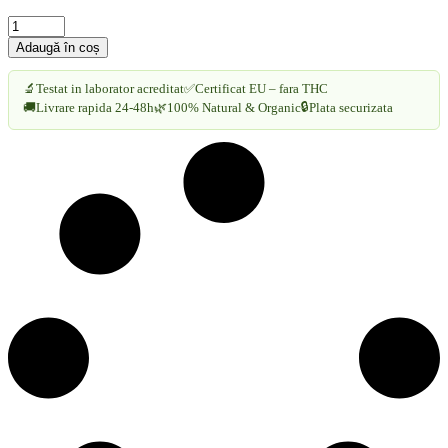
Ulei
Cânepă
Adaugă în coș
RAW
(strong)
🔬
Testat in laborator acreditat
✅
Certificat EU – fara THC
15%
🔒
🚚
Livrare rapida 24-48h
🌿
100% Natural & Organic
Plata securizata
CBD+CBDa
10ml
cantitate