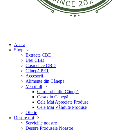
Acasa
Shop
Extracte CBD
Ulei CBD
Cosmetice CBD
Cânepă PET
Accesorii
Alimente din Cânepă
Mai mult
Garderoba din Cânepă
Casa din Cânepă
Cele Mai Apreciate Produse
Cele Mai Vândute Produse
Oferte
Despre noi
Serviciile noastre
Despre Produsele Noastre