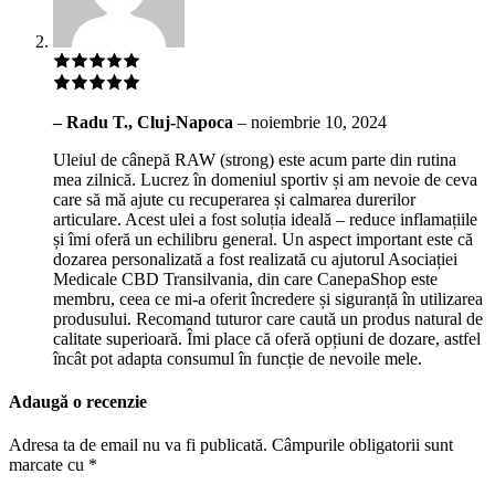
– Radu T., Cluj-Napoca
–
noiembrie 10, 2024
Uleiul de cânepă RAW (strong) este acum parte din rutina
mea zilnică. Lucrez în domeniul sportiv și am nevoie de ceva
care să mă ajute cu recuperarea și calmarea durerilor
articulare. Acest ulei a fost soluția ideală – reduce inflamațiile
și îmi oferă un echilibru general. Un aspect important este că
dozarea personalizată a fost realizată cu ajutorul Asociației
Medicale CBD Transilvania, din care CanepaShop este
membru, ceea ce mi-a oferit încredere și siguranță în utilizarea
produsului. Recomand tuturor care caută un produs natural de
calitate superioară. Îmi place că oferă opțiuni de dozare, astfel
încât pot adapta consumul în funcție de nevoile mele.
Adaugă o recenzie
Adresa ta de email nu va fi publicată.
Câmpurile obligatorii sunt
marcate cu
*