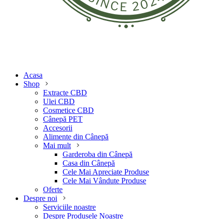
Acasa
Shop
Extracte CBD
Ulei CBD
Cosmetice CBD
Cânepă PET
Accesorii
Alimente din Cânepă
Mai mult
Garderoba din Cânepă
Casa din Cânepă
Cele Mai Apreciate Produse
Cele Mai Vândute Produse
Oferte
Despre noi
Serviciile noastre
Despre Produsele Noastre