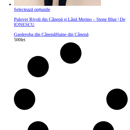
Acest
Selectează opțiunile
produs
Pulover Rivoli din Cânepă și Lână Merino – Stone Blue | De
are
IONESCU
mai
multe
Garderoba din Cânepă
Haine din Cânepă
variații.
500
lei
Opțiunile
pot
fi
alese
în
pagina
produsului.