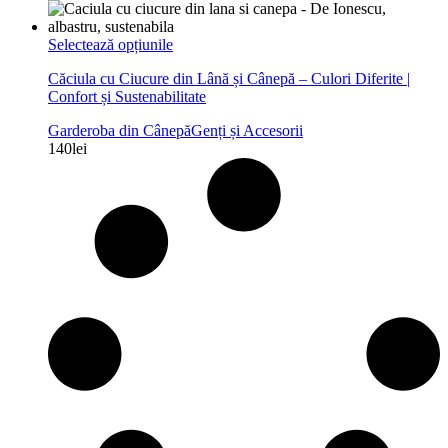
Acest
Selectează opțiunile
produs
Căciula cu Ciucure din Lână și Cânepă – Culori Diferite |
are
Confort și Sustenabilitate
mai
multe
Garderoba din Cânepă
Genți și Accesorii
variații.
140
lei
Opțiunile
pot
fi
alese
în
pagina
produsului.