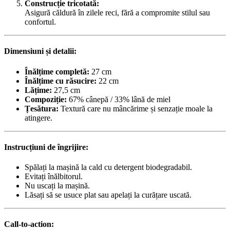
Construcție tricotată:
Asigură căldură în zilele reci, fără a compromite stilul sau
confortul.
Dimensiuni și detalii:
Înălțime completă:
27 cm
Înălțime cu răsucire:
22 cm
Lățime:
27,5 cm
Compoziție:
67% cânepă / 33% lână de miel
Țesătura:
Textură care nu mâncărime și senzație moale la
atingere.
Instrucțiuni de îngrijire:
Spălați la mașină la cald cu detergent biodegradabil.
Evitați înălbitorul.
Nu uscați la mașină.
Lăsați să se usuce plat sau apelați la curățare uscată.
Call-to-action: