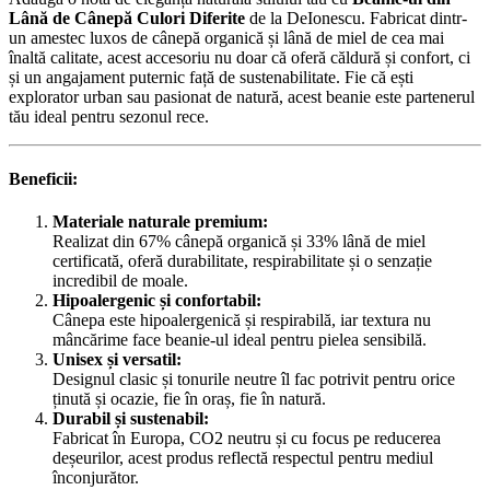
Lână de Cânepă Culori Diferite
de la DeIonescu. Fabricat dintr-
un amestec luxos de cânepă organică și lână de miel de cea mai
înaltă calitate, acest accesoriu nu doar că oferă căldură și confort, ci
și un angajament puternic față de sustenabilitate. Fie că ești
explorator urban sau pasionat de natură, acest beanie este partenerul
tău ideal pentru sezonul rece.
Beneficii:
Materiale naturale premium:
Realizat din 67% cânepă organică și 33% lână de miel
certificată, oferă durabilitate, respirabilitate și o senzație
incredibil de moale.
Hipoalergenic și confortabil:
Cânepa este hipoalergenică și respirabilă, iar textura nu
mâncărime face beanie-ul ideal pentru pielea sensibilă.
Unisex și versatil:
Designul clasic și tonurile neutre îl fac potrivit pentru orice
ținută și ocazie, fie în oraș, fie în natură.
Durabil și sustenabil:
Fabricat în Europa, CO2 neutru și cu focus pe reducerea
deșeurilor, acest produs reflectă respectul pentru mediul
înconjurător.