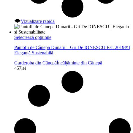
Vizualizare rapidă
Acest
Selectează opțiunile
produs
Pantofii de Cânepă Dunării – Gri De IONESCU Est. 2019® |
are
Eleganță Sustenabilă
mai
multe
Garderoba din Cânepă
Încălțăminte din Cânepă
variații.
457
lei
Opțiunile
pot
fi
alese
în
pagina
produsului.