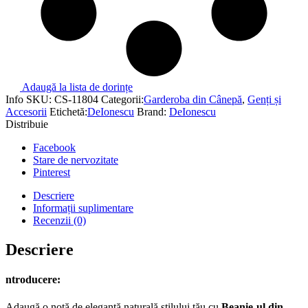
Adaugă la lista de dorințe
Info
SKU:
CS-11804
Categorii:
Garderoba din Cânepă
,
Genți și
Accesorii
Etichetă:
DeIonescu
Brand:
DeIonescu
Distribuie
Facebook
Stare de nervozitate
Pinterest
Descriere
Informații suplimentare
Recenzii (0)
Descriere
ntroducere:
Adaugă o notă de eleganță naturală stilului tău cu
Beanie-ul din