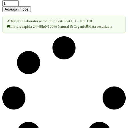
Beanie
din
Adaugă în coș
Lână
de
🔬
Testat in laborator acreditat
✅
Certificat EU – fara THC
Cânepă
🔒
🚚
Livrare rapida 24-48h
🌿
100% Natural & Organic
Plata securizata
-
Culori
Diferite
Durabilitate
și
Stil
Unisex
cantitate