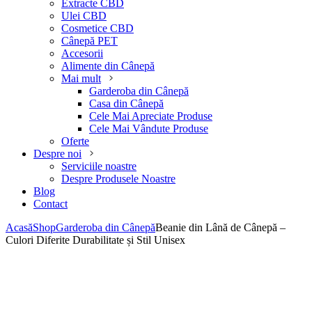
Extracte CBD
Ulei CBD
Cosmetice CBD
Cânepă PET
Accesorii
Alimente din Cânepă
Mai mult
Garderoba din Cânepă
Casa din Cânepă
Cele Mai Apreciate Produse
Cele Mai Vândute Produse
Oferte
Despre noi
Serviciile noastre
Despre Produsele Noastre
Blog
Contact
Acasă
Shop
Garderoba din Cânepă
Beanie din Lână de Cânepă –
Culori Diferite Durabilitate și Stil Unisex