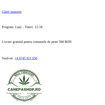
Treci
la
Găsiți magazin
conținut
Program: Luni - Vineri: 12-18
Livrare gratuită pentru comenzile de peste 500 RON
Sună-ne:
+4 0745 921 656