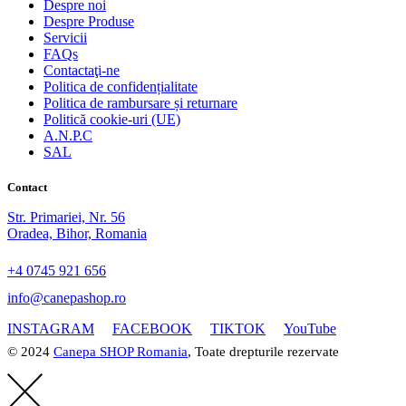
Despre noi
Despre Produse
Servicii
FAQs
Contactaţi-ne
Politica de confidențialitate
Politica de rambursare și returnare
Politică cookie-uri (UE)
A.N.P.C
SAL
Contact
Str. Primariei, Nr. 56
Oradea, Bihor, Romania
+4 0745 921 656
info@canepashop.ro
INSTAGRAM
FACEBOOK
TIKTOK
YouTube
© 2024
Canepa SHOP Romania
, Toate drepturile rezervate