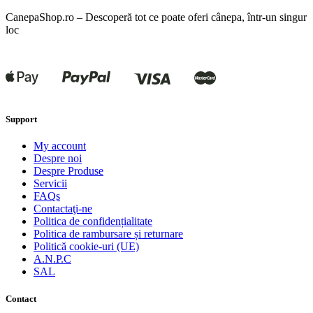
CanepaShop.ro – Descoperă tot ce poate oferi cânepa, într-un singur
loc
Support
My account
Despre noi
Despre Produse
Servicii
FAQs
Contactaţi-ne
Politica de confidențialitate
Politica de rambursare și returnare
Politică cookie-uri (UE)
A.N.P.C
SAL
Contact