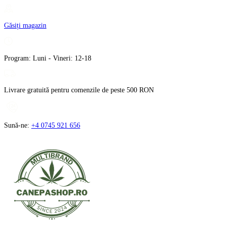
Treci
la
Găsiți magazin
conținut
Program: Luni - Vineri: 12-18
Livrare gratuită pentru comenzile de peste 500 RON
Sună-ne:
+4 0745 921 656