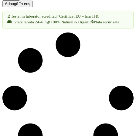
Bobo
Adaugă în coș
100%
Cânepă
🔬
Testat in laborator acreditat
✅
Certificat EU – fara THC
-
🔒
🚚
Livrare rapida 24-48h
🌿
100% Natural & Organic
Plata securizata
DeIonescu
|
Accesoriu
Unisex
în
Culori
Diverse
cantitate