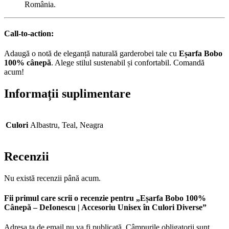
România.
Call-to-action:
Adaugă o notă de eleganță naturală garderobei tale cu
Eșarfa Bobo
100% cânepă
. Alege stilul sustenabil și confortabil. Comandă
acum!
Informații suplimentare
Culori
Albastru, Teal, Neagra
Recenzii
Nu există recenzii până acum.
Fii primul care scrii o recenzie pentru „Eșarfa Bobo 100%
Cânepă – DeIonescu | Accesoriu Unisex în Culori Diverse”
Adresa ta de email nu va fi publicată.
Câmpurile obligatorii sunt