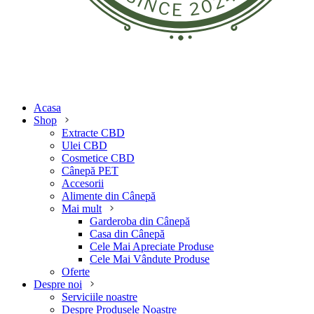
Acasa
Shop
Extracte CBD
Ulei CBD
Cosmetice CBD
Cânepă PET
Accesorii
Alimente din Cânepă
Mai mult
Garderoba din Cânepă
Casa din Cânepă
Cele Mai Apreciate Produse
Cele Mai Vândute Produse
Oferte
Despre noi
Serviciile noastre
Despre Produsele Noastre