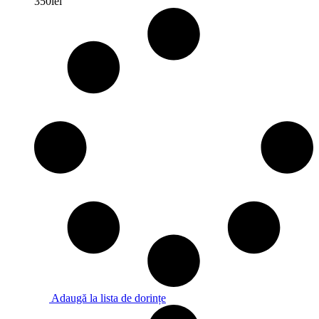
350
lei
Opțiunile
pot
fi
alese
în
pagina
produsului.
Adaugă la lista de dorințe