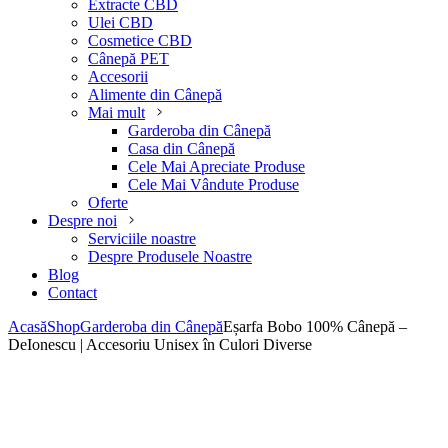
Extracte CBD
Ulei CBD
Cosmetice CBD
Cânepă PET
Accesorii
Alimente din Cânepă
Mai mult
Garderoba din Cânepă
Casa din Cânepă
Cele Mai Apreciate Produse
Cele Mai Vândute Produse
Oferte
Despre noi
Serviciile noastre
Despre Produsele Noastre
Blog
Contact
Acasă
Shop
Garderoba din Cânepă
Eșarfa Bobo 100% Cânepă –
DeIonescu | Accesoriu Unisex în Culori Diverse