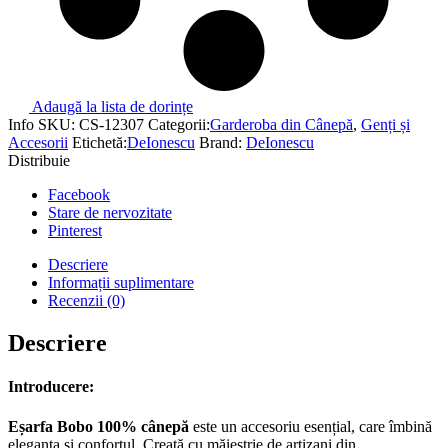
Adaugă la lista de dorințe
Info
SKU:
CS-12307
Categorii:
Garderoba din Cânepă
,
Genți și
Accesorii
Etichetă:
DeIonescu
Brand:
DeIonescu
Distribuie
Facebook
Stare de nervozitate
Pinterest
Descriere
Informații suplimentare
Recenzii (0)
Descriere
Introducere:
Eșarfa Bobo 100% cânepă
este un accesoriu esențial, care îmbină
eleganța și confortul. Creată cu măiestrie de artizani din