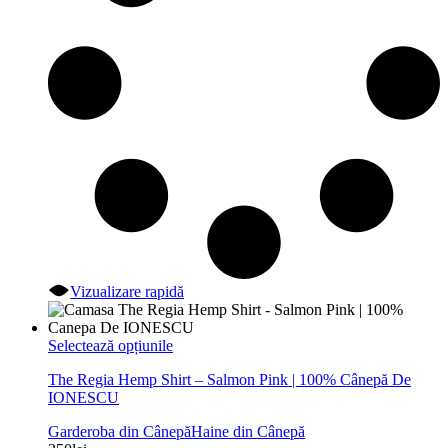
Vizualizare rapidă
Acest
Selectează opțiunile
produs
The Regia Hemp Shirt – Salmon Pink | 100% Cânepă De
are
IONESCU
mai
multe
Garderoba din Cânepă
Haine din Cânepă
variații.