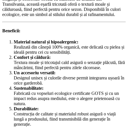
Transilvania, această eșarfă tricotată oferă o textură moale și
călduroasă, fiind perfectă pentru orice sezon. Disponibilă în culori
ecologice, este un simbol al stilului durabil și al rafinamentului.
Beneficii:
Material natural și hipoalergenic:
Realizată din cânepă 100% organică, este delicată cu pielea și
ideală pentru cei cu sensibilități.
Confort și căldură:
Textura moale și tricotajul cald asigură o senzație plăcută, fără
mâncărimi, fiind perfectă pentru zilele răcoroase.
Un accesoriu versatil:
Designul unisex și culorile diverse permit integrarea ușoară în
orice garderobă.
Sustenabilitate:
Fabricată cu vopseluri ecologice certificate GOTS și cu un
impact redus asupra mediului, este o alegere prietenoasă cu
natura.
Durabilitate:
Construcția de calitate și materialul robust asigură o viață
lungă a produsului, fiind transmisibilă din generație în
generație.