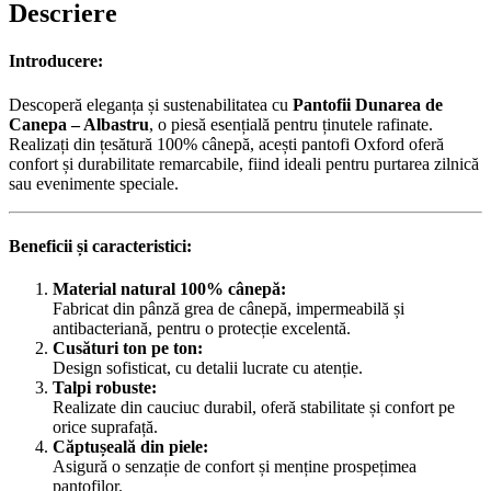
Descriere
Introducere:
Descoperă eleganța și sustenabilitatea cu
Pantofii Dunarea de
Canepa – Albastru
, o piesă esențială pentru ținutele rafinate.
Realizați din țesătură 100% cânepă, acești pantofi Oxford oferă
confort și durabilitate remarcabile, fiind ideali pentru purtarea zilnică
sau evenimente speciale.
Beneficii și caracteristici:
Material natural 100% cânepă:
Fabricat din pânză grea de cânepă, impermeabilă și
antibacteriană, pentru o protecție excelentă.
Cusături ton pe ton:
Design sofisticat, cu detalii lucrate cu atenție.
Talpi robuste:
Realizate din cauciuc durabil, oferă stabilitate și confort pe
orice suprafață.
Căptușeală din piele:
Asigură o senzație de confort și menține prospețimea
pantofilor.