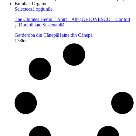
Acest
Selectează opțiunile
produs
The Chirales Hemp T-Shirt – Alb | De IONESCU – Confort
are
și Durabilitate Sustenabilă
mai
multe
Garderoba din Cânepă
Haine din Cânepă
variații.
178
lei
Opțiunile
pot
fi
alese
în
pagina
produsului.