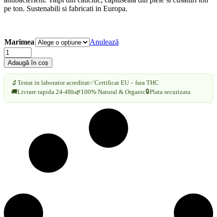
pe ton. Sustenabili si fabricati in Europa.
Marimea
Anulează
Pantofii
Dunarea
Adaugă în coș
de
Canepa
🔬
Testat in laborator acreditat
✅
Certificat EU – fara THC
-
🔒
🚚
Livrare rapida 24-48h
🌿
100% Natural & Organic
Plata securizata
Albastru
De
IONESCU
|
Eleganta
si
Sustenaibilitate
cantitate