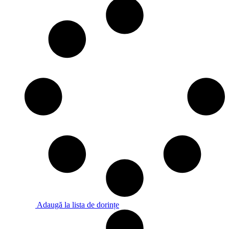
pot
fi
alese
în
pagina
produsului.
Adaugă la lista de dorințe