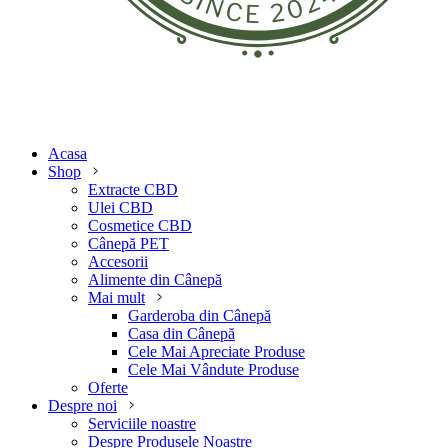
Acasa
Shop
Extracte CBD
Ulei CBD
Cosmetice CBD
Cânepă PET
Accesorii
Alimente din Cânepă
Mai mult
Garderoba din Cânepă
Casa din Cânepă
Cele Mai Apreciate Produse
Cele Mai Vândute Produse
Oferte
Despre noi
Serviciile noastre
Despre Produsele Noastre