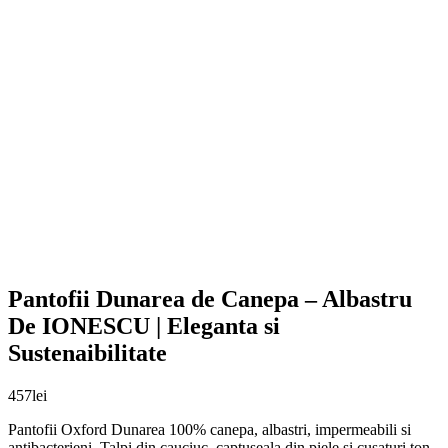
Pantofii Dunarea de Canepa – Albastru
De IONESCU | Eleganta si
Sustenaibilitate
457
lei
Pantofii Oxford Dunarea 100% canepa, albastri, impermeabili si
antibacterieni. Talpi din cauciuc, captuseala din piele si cusaturi ton