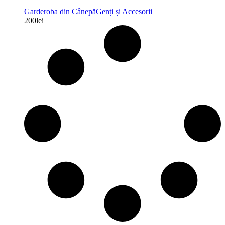
Garderoba din Cânepă
Genți și Accesorii
200
lei