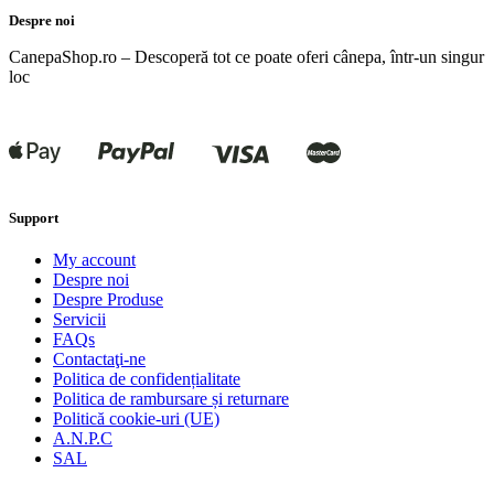
Despre noi
CanepaShop.ro – Descoperă tot ce poate oferi cânepa, într-un singur
loc
Support
My account
Despre noi
Despre Produse
Servicii
FAQs
Contactaţi-ne
Politica de confidențialitate
Politica de rambursare și returnare
Politică cookie-uri (UE)
A.N.P.C
SAL