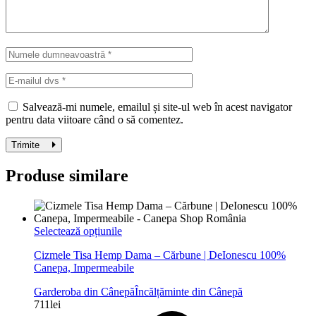
Salvează-mi numele, emailul și site-ul web în acest navigator
pentru data viitoare când o să comentez.
Trimite
Produse similare
Acest
Selectează opțiunile
produs
Cizmele Tisa Hemp Dama – Cărbune | DeIonescu 100%
are
Canepa, Impermeabile
mai
multe
Garderoba din Cânepă
Încălțăminte din Cânepă
variații.
711
lei
Opțiunile