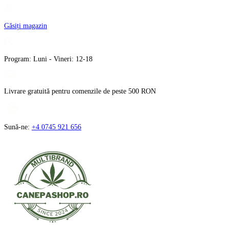
Treci
la
Găsiți magazin
conținut
Program: Luni - Vineri: 12-18
Livrare gratuită pentru comenzile de peste 500 RON
Sună-ne:
+4 0745 921 656