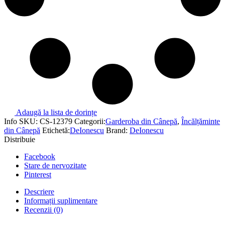
Adaugă la lista de dorințe
Info
SKU:
CS-12379
Categorii:
Garderoba din Cânepă
,
Încălțăminte
din Cânepă
Etichetă:
DeIonescu
Brand:
DeIonescu
Distribuie
Facebook
Stare de nervozitate
Pinterest
Descriere
Informații suplimentare
Recenzii (0)