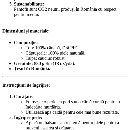
Sustenabilitate:
Pantofii sunt CO2 neutri, produși în România cu respect
pentru mediu.
Dimensiuni și materiale:
Compoziție:
Top: 100% cânepă, fără PFC.
Căptușeală: 100% piele naturală.
Talpă: cauciuc robust.
Greutate:
880 gr/lm (18 oz/yd2).
Țesut în România.
Instrucțiuni de îngrijire:
Curățare:
Folosește o perie cu peri sau o cârpă curată pentru a
îndepărta murdăria.
Utilizează apă caldă pentru cele mai bune rezultate.
Îngrijire piele:
Aplică un balsam sau o cremă pentru piele pentru a
preveni uscarea și crăparea.