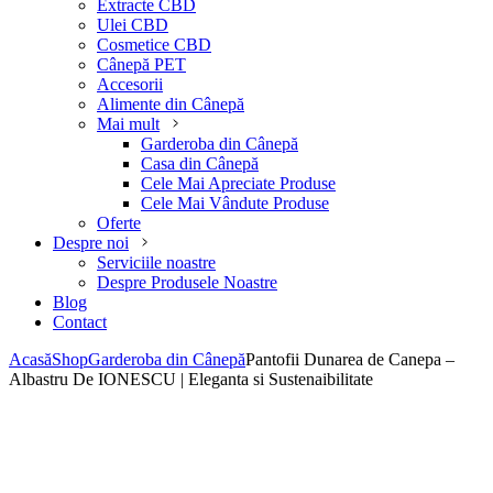
Extracte CBD
Ulei CBD
Cosmetice CBD
Cânepă PET
Accesorii
Alimente din Cânepă
Mai mult
Garderoba din Cânepă
Casa din Cânepă
Cele Mai Apreciate Produse
Cele Mai Vândute Produse
Oferte
Despre noi
Serviciile noastre
Despre Produsele Noastre
Blog
Contact
Acasă
Shop
Garderoba din Cânepă
Pantofii Dunarea de Canepa –
Albastru De IONESCU | Eleganta si Sustenaibilitate