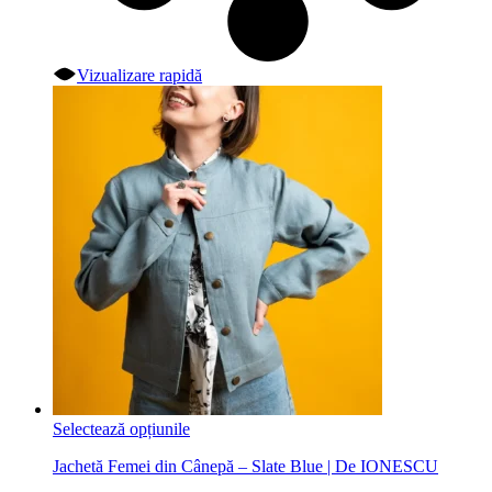
Vizualizare rapidă
Acest
Selectează opțiunile
produs
Jachetă Femei din Cânepă – Slate Blue | De IONESCU
are
mai