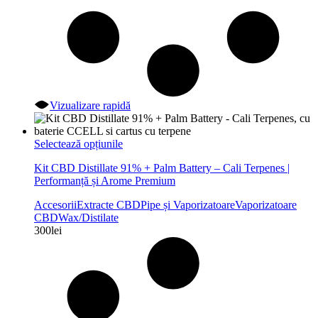
Vizualizare rapidă
Acest
Selectează opțiunile
produs
Kit CBD Distillate 91% + Palm Battery – Cali Terpenes |
are
Performanță și Arome Premium
mai
multe
Accesorii
Extracte CBD
Pipe și Vaporizatoare
Vaporizatoare
variații.
CBD
Wax/Distilate
Opțiunile
300
lei
pot
fi
alese
în
pagina
produsului.