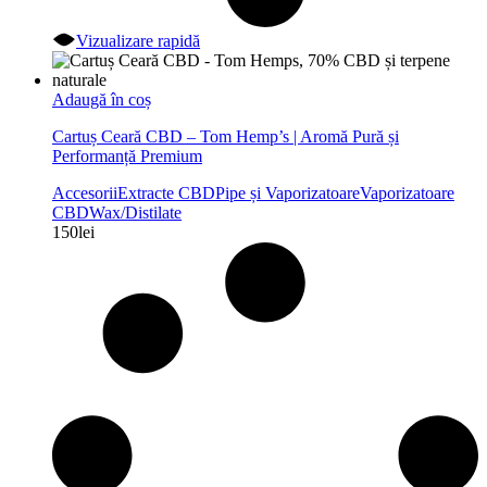
Vizualizare rapidă
Adaugă în coș
Cartuș Ceară CBD – Tom Hemp’s | Aromă Pură și
Performanță Premium
Accesorii
Extracte CBD
Pipe și Vaporizatoare
Vaporizatoare
CBD
Wax/Distilate
150
lei