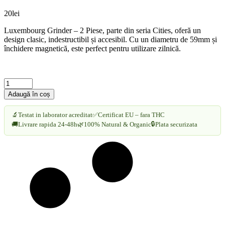
20
lei
Luxembourg Grinder – 2 Piese, parte din seria Cities, oferă un
design clasic, indestructibil și accesibil. Cu un diametru de 59mm și
închidere magnetică, este perfect pentru utilizare zilnică.
Luxembourg
Grinder
Adaugă în coș
–
2
🔬
Testat in laborator acreditat
✅
Certificat EU – fara THC
Piese
🔒
🚚
Livrare rapida 24-48h
🌿
100% Natural & Organic
Plata securizata
|
Clasic,
Durabil
și
Accesibil
cantitate