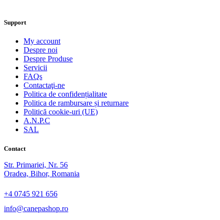
Support
My account
Despre noi
Despre Produse
Servicii
FAQs
Contactaţi-ne
Politica de confidențialitate
Politica de rambursare și returnare
Politică cookie-uri (UE)
A.N.P.C
SAL
Contact
Str. Primariei, Nr. 56
Oradea, Bihor, Romania
+4 0745 921 656
info@canepashop.ro