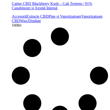
Cartuș CBD Blackberry Kush – Cali Terpens | 91%
Canabinoizi și Aromă Intensă
Accesorii
Extracte CBD
Pipe și Vaporizatoare
Vaporizatoare
CBD
Wax/Distilate
160
lei