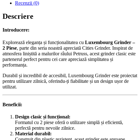
Recenzii (0)
Descriere
Introducere:
Explorează eleganța și funcționalitatea cu
Luxembourg Grinder –
2 Piese
, parte din seria noastră apreciată Cities Grinder. Inspirat de
atmosfera liniștită a malurilor râului Petruss, acest grinder clasic este
partenerul perfect pentru cei care apreciază simplitatea și
performanța.
Durabil și incredibil de accesibil, Luxembourg Grinder este proiectat
pentru utilizare zilnică, oferindu-ți fiabilitate și un design ușor de
utilizat.
Beneficii:
Design clasic și funcțional:
Formatul cu 2 piese oferă o utilizare simplă și eficientă,
perfectă pentru nevoile zilnice.
Material durabil:
Construit din plastic rezistent, acest grinder este aproape