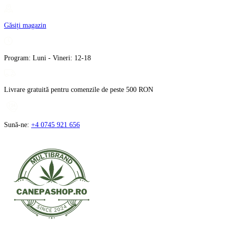
Treci
la
Găsiți magazin
conținut
Program: Luni - Vineri: 12-18
Livrare gratuită pentru comenzile de peste 500 RON
Sună-ne:
+4 0745 921 656