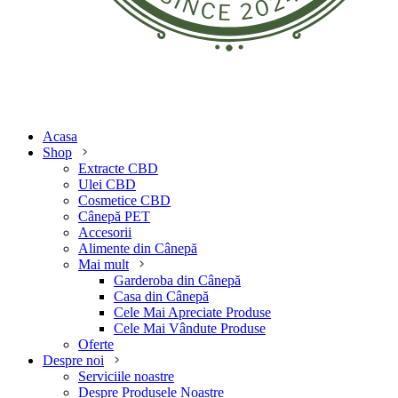
Acasa
Shop
Extracte CBD
Ulei CBD
Cosmetice CBD
Cânepă PET
Accesorii
Alimente din Cânepă
Mai mult
Garderoba din Cânepă
Casa din Cânepă
Cele Mai Apreciate Produse
Cele Mai Vândute Produse
Oferte
Despre noi
Serviciile noastre
Despre Produsele Noastre