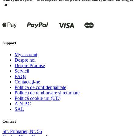
loc
Support
My account
Despre noi
Despre Produse
Servicii
FAQs
Contactaţi-ne
Politica de confidențialitate
Politica de rambursare și returnare
Politică cookie-uri (UE)
A.N.P.C
SAL
Contact
Str. Primariei, Nr. 56