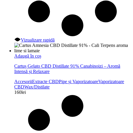
Vizualizare rapidă
Adaugă în coș
Cartuș Gelato CBD Distillate 91% Canabinoizi – Aromă
Intensă și Relaxare
Accesorii
Extracte CBD
Pipe și Vaporizatoare
Vaporizatoare
CBD
Wax/Distilate
160
lei