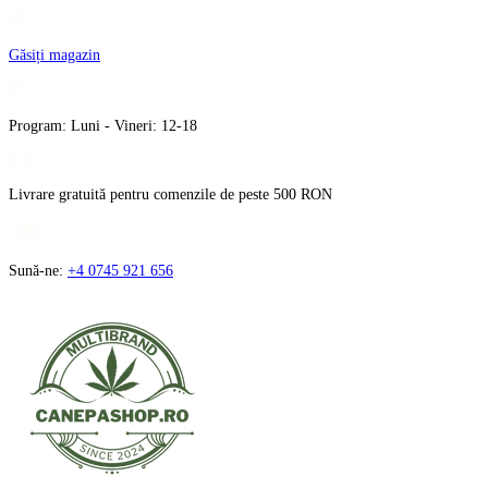
Treci
la
Găsiți magazin
conținut
Program: Luni - Vineri: 12-18
Livrare gratuită pentru comenzile de peste 500 RON
Sună-ne:
+4 0745 921 656