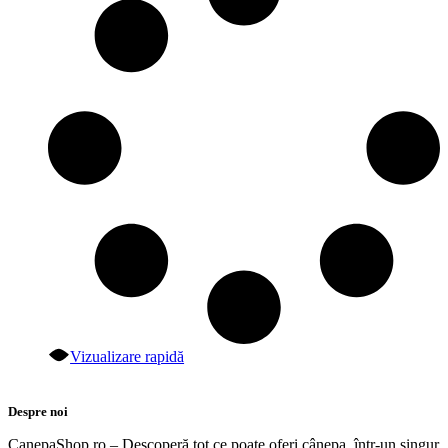
Vizualizare rapidă
Despre noi
CanepaShop.ro – Descoperă tot ce poate oferi cânepa, într-un singur