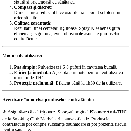
sigură și prietenoasă cu sănătatea.
Compact și discret:
Dimensiunea redusă îl face ușor de transportat și folosit în
orice situație.
Calitate garantată:
Rezultatul unei cercetări riguroase, Spray Kleaner asigură
eficiență și siguranță, evitând riscurile asociate produselor
contrafăcute.
Moduri de utilizare:
Pas simplu:
Pulverizează 6-8 pufuri în cavitatea bucală.
Eficiență imediată:
Așteaptă 5 minute pentru neutralizarea
urmelor de THC.
Protecție prelungită:
Eficient până la 1h30 de la utilizare.
Avertizare împotriva produselor contrafăcute:
⚠️ Asigură-te că achiziționezi Spray-ul original
Kleaner Anti-THC
de la Smoking Club Marbella din surse oficiale. Produsele
contrafăcute pot conține substanțe dăunătoare și pot prezenta riscuri
pentru sănătate.