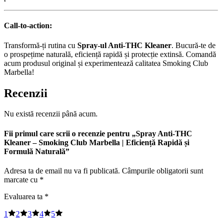
Call-to-action:
Transformă-ți rutina cu
Spray-ul Anti-THC Kleaner
. Bucură-te de
o prospețime naturală, eficiență rapidă și protecție extinsă. Comandă
acum produsul original și experimentează calitatea Smoking Club
Marbella!
Recenzii
Nu există recenzii până acum.
Fii primul care scrii o recenzie pentru „Spray Anti-THC
Kleaner – Smoking Club Marbella | Eficiență Rapidă și
Formulă Naturală”
Adresa ta de email nu va fi publicată.
Câmpurile obligatorii sunt
marcate cu
*
Evaluarea ta
*
1
2
3
4
5