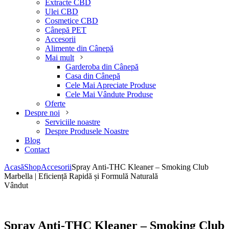
Extracte CBD
Ulei CBD
Cosmetice CBD
Cânepă PET
Accesorii
Alimente din Cânepă
Mai mult
Garderoba din Cânepă
Casa din Cânepă
Cele Mai Apreciate Produse
Cele Mai Vândute Produse
Oferte
Despre noi
Serviciile noastre
Despre Produsele Noastre
Blog
Contact
Acasă
Shop
Accesorii
Spray Anti-THC Kleaner – Smoking Club
Marbella | Eficiență Rapidă și Formulă Naturală
Vândut
Spray Anti-THC Kleaner – Smoking Club