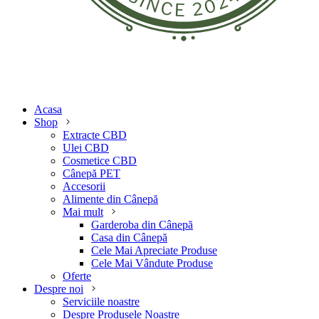
Acasa
Shop
Extracte CBD
Ulei CBD
Cosmetice CBD
Cânepă PET
Accesorii
Alimente din Cânepă
Mai mult
Garderoba din Cânepă
Casa din Cânepă
Cele Mai Apreciate Produse
Cele Mai Vândute Produse
Oferte
Despre noi
Serviciile noastre
Despre Produsele Noastre