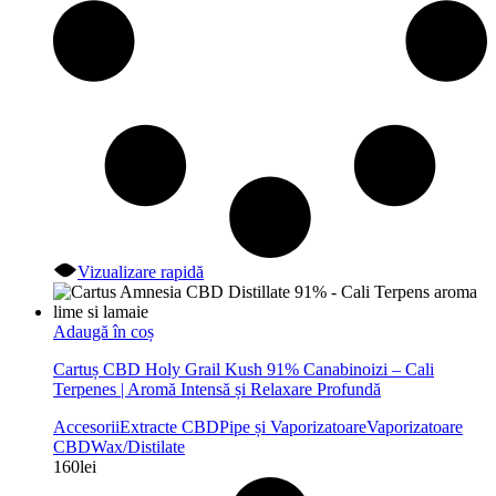
Vizualizare rapidă
Adaugă în coș
Cartuș CBD Holy Grail Kush 91% Canabinoizi – Cali
Terpenes | Aromă Intensă și Relaxare Profundă
Accesorii
Extracte CBD
Pipe și Vaporizatoare
Vaporizatoare
CBD
Wax/Distilate
160
lei