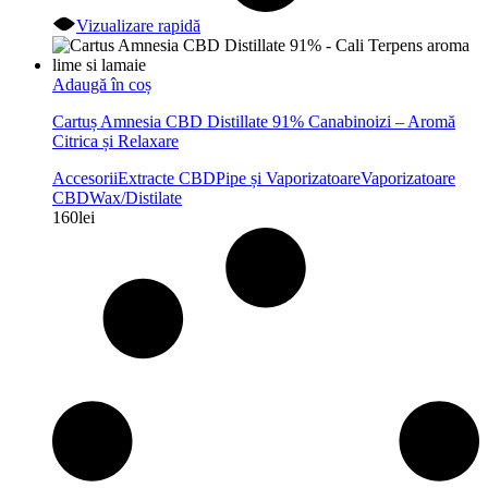
Vizualizare rapidă
Adaugă în coș
Cartuș Amnesia CBD Distillate 91% Canabinoizi – Aromă
Citrica și Relaxare
Accesorii
Extracte CBD
Pipe și Vaporizatoare
Vaporizatoare
CBD
Wax/Distilate
160
lei