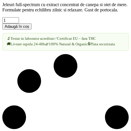
Jeleuri full-spectrum cu extract concentrat de canepa si otet de mere.
Formulate pentru echilibru zilnic si relaxare. Gust de portocala.
Jeleuri
Orange
Adaugă în coș
Haze
Endoca
🔬
Testat in laborator acreditat
✅
Certificat EU – fara THC
cantitate
🔒
🚚
Livrare rapida 24-48h
🌿
100% Natural & Organic
Plata securizata