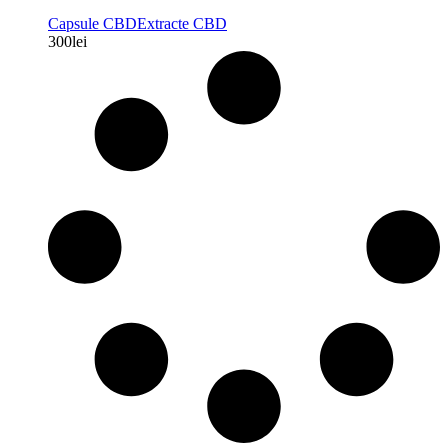
Capsule CBD
Extracte CBD
300
lei