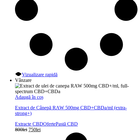
Vizualizare rapidă
Vânzare
Adaugă în coș
Extract de Cânepă RAW 500mg CBD+CBDa/ml (extra-
strong+)
Extracte CBD
Oferte
Pastă CBD
Prețul
Prețul
800
lei
750
lei
inițial
curent