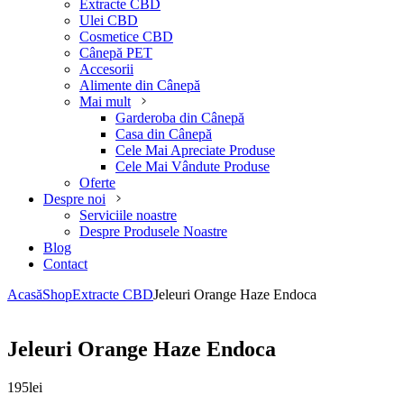
Extracte CBD
Ulei CBD
Cosmetice CBD
Cânepă PET
Accesorii
Alimente din Cânepă
Mai mult
Garderoba din Cânepă
Casa din Cânepă
Cele Mai Apreciate Produse
Cele Mai Vândute Produse
Oferte
Despre noi
Serviciile noastre
Despre Produsele Noastre
Blog
Contact
Acasă
Shop
Extracte CBD
Jeleuri Orange Haze Endoca
Jeleuri Orange Haze Endoca
195
lei