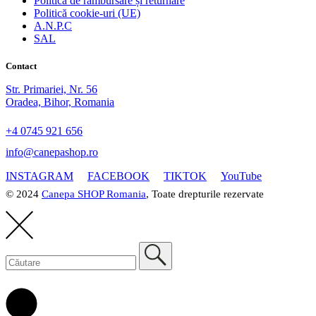
Politica de rambursare și returnare
Politică cookie-uri (UE)
A.N.P.C
SAL
Contact
Str. Primariei, Nr. 56
Oradea, Bihor, Romania
+4 0745 921 656
info@canepashop.ro
INSTAGRAM
FACEBOOK
TIKTOK
YouTube
© 2024
Canepa SHOP Romania
, Toate drepturile rezervate