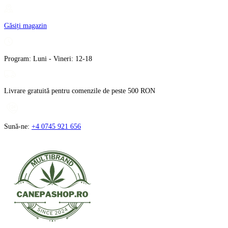
Treci
la
Găsiți magazin
conținut
Program: Luni - Vineri: 12-18
Livrare gratuită pentru comenzile de peste 500 RON
Sună-ne:
+4 0745 921 656