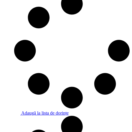
a
este:
fost:
750lei.
800lei.
Adaugă la lista de dorințe