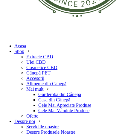
Acasa
Shop
Extracte CBD
Ulei CBD
Cosmetice CBD
Cânepă PET
Accesorii
Alimente din Cânepă
Mai mult
Garderoba din Cânepă
Casa din Cânepă
Cele Mai Apreciate Produse
Cele Mai Vândute Produse
Oferte
Despre noi
Serviciile noastre
Despre Produsele Noastre