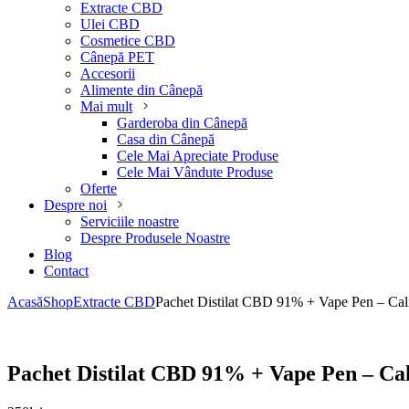
Extracte CBD
Ulei CBD
Cosmetice CBD
Cânepă PET
Accesorii
Alimente din Cânepă
Mai mult
Garderoba din Cânepă
Casa din Cânepă
Cele Mai Apreciate Produse
Cele Mai Vândute Produse
Oferte
Despre noi
Serviciile noastre
Despre Produsele Noastre
Blog
Contact
Acasă
Shop
Extracte CBD
Pachet Distilat CBD 91% + Vape Pen – Cal
Pachet Distilat CBD 91% + Vape Pen – Ca