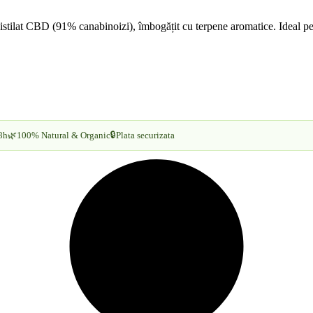
ilat CBD (91% canabinoizi), îmbogățit cu terpene aromatice. Ideal pentr
🔒
8h
🌿
100% Natural & Organic
Plata securizata