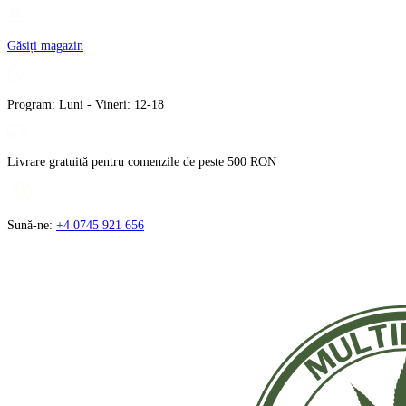
Treci
la
Găsiți magazin
conținut
Program: Luni - Vineri: 12-18
Livrare gratuită pentru comenzile de peste 500 RON
Sună-ne:
+4 0745 921 656