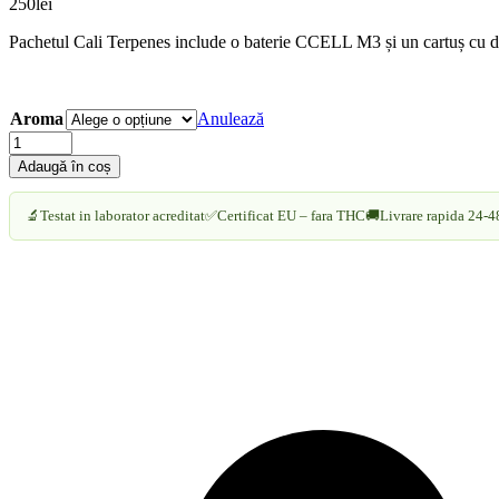
250
lei
Pachetul Cali Terpenes include o baterie CCELL M3 și un cartuș cu dist
Aroma
Anulează
Pachet
Distilat
Adaugă în coș
CBD
91%
🔬
Testat in laborator acreditat
✅
Certificat EU – fara THC
🚚
Livrare rapida 24-4
+
Vape
Pen
-
Cali
Terpenes
|
Performanță
și
Aromă
Premium
cantitate