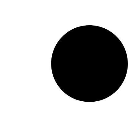
si
Sustenaibilitate
cantitate