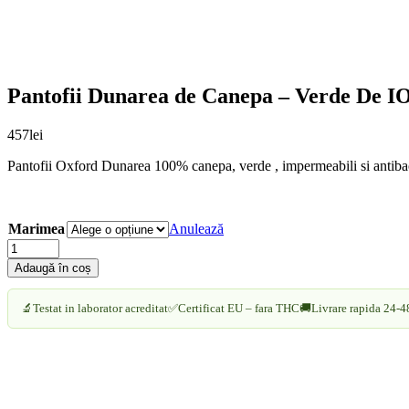
Pantofii Dunarea de Canepa – Verde De IO
457
lei
Pantofii Oxford Dunarea 100% canepa, verde , impermeabili si antibacter
Marimea
Anulează
Pantofii
Dunarea
Adaugă în coș
de
Canepa
🔬
Testat in laborator acreditat
✅
Certificat EU – fara THC
🚚
Livrare rapida 24-4
-
Verde
De
IONESCU
|
Eleganta