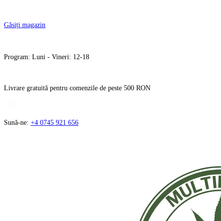
Treci
la
Găsiți magazin
conținut
Program: Luni - Vineri: 12-18
Livrare gratuită pentru comenzile de peste 500 RON
Sună-ne:
+4 0745 921 656