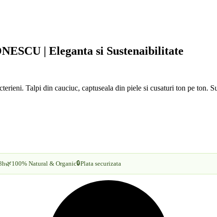
NESCU | Eleganta si Sustenaibilitate
ieni. Talpi din cauciuc, captuseala din piele si cusaturi ton pe ton. Sus
🔒
8h
🌿
100% Natural & Organic
Plata securizata