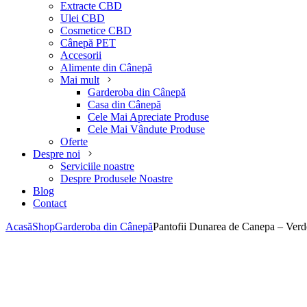
Extracte CBD
Ulei CBD
Cosmetice CBD
Cânepă PET
Accesorii
Alimente din Cânepă
Mai mult
Garderoba din Cânepă
Casa din Cânepă
Cele Mai Apreciate Produse
Cele Mai Vândute Produse
Oferte
Despre noi
Serviciile noastre
Despre Produsele Noastre
Blog
Contact
Acasă
Shop
Garderoba din Cânepă
Pantofii Dunarea de Canepa – Verd