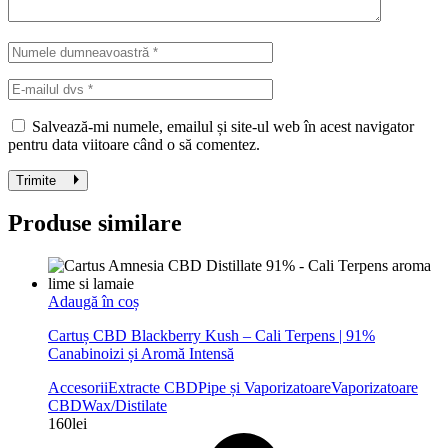
Salvează-mi numele, emailul și site-ul web în acest navigator
pentru data viitoare când o să comentez.
Trimite
Produse similare
Adaugă în coș
Cartuș CBD Blackberry Kush – Cali Terpens | 91%
Canabinoizi și Aromă Intensă
Accesorii
Extracte CBD
Pipe și Vaporizatoare
Vaporizatoare
CBD
Wax/Distilate
160
lei