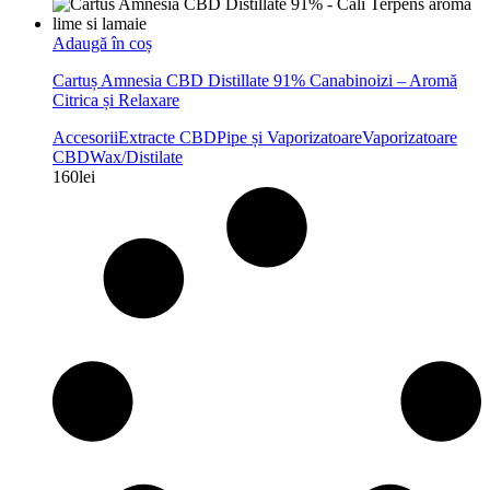
Adaugă în coș
Cartuș Amnesia CBD Distillate 91% Canabinoizi – Aromă
Citrica și Relaxare
Accesorii
Extracte CBD
Pipe și Vaporizatoare
Vaporizatoare
CBD
Wax/Distilate
160
lei