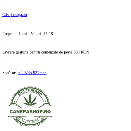
Treci
la
Găsiți magazin
conținut
Program: Luni - Vineri: 12-18
Livrare gratuită pentru comenzile de peste 500 RON
Sună-ne:
+4 0745 921 656