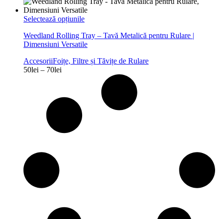
Acest
Selectează opțiunile
produs
Weedland Rolling Tray – Tavă Metalică pentru Rulare |
are
Dimensiuni Versatile
mai
multe
Accesorii
Foițe, Filtre și Tăvițe de Rulare
variații.
Interval
50
lei
–
70
lei
Opțiunile
de
pot
prețuri:
fi
50lei
alese
până
în
la
pagina
70lei
produsului.