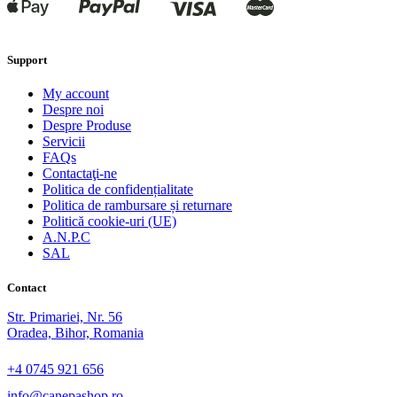
Support
My account
Despre noi
Despre Produse
Servicii
FAQs
Contactaţi-ne
Politica de confidențialitate
Politica de rambursare și returnare
Politică cookie-uri (UE)
A.N.P.C
SAL
Contact
Str. Primariei, Nr. 56
Oradea, Bihor, Romania
+4 0745 921 656
info@canepashop.ro