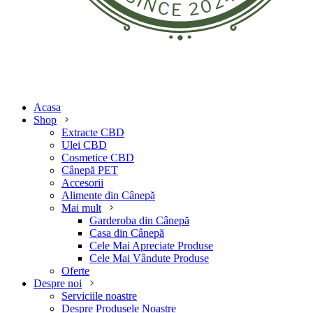
Acasa
Shop
Extracte CBD
Ulei CBD
Cosmetice CBD
Cânepă PET
Accesorii
Alimente din Cânepă
Mai mult
Garderoba din Cânepă
Casa din Cânepă
Cele Mai Apreciate Produse
Cele Mai Vândute Produse
Oferte
Despre noi
Serviciile noastre
Despre Produsele Noastre