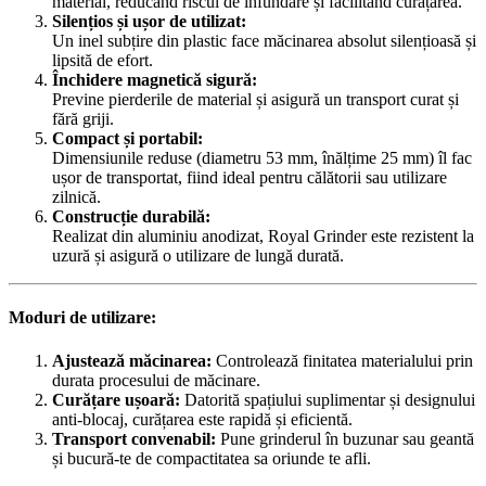
material, reducând riscul de înfundare și facilitând curățarea.
Silențios și ușor de utilizat:
Un inel subțire din plastic face măcinarea absolut silențioasă și
lipsită de efort.
Închidere magnetică sigură:
Previne pierderile de material și asigură un transport curat și
fără griji.
Compact și portabil:
Dimensiunile reduse (diametru 53 mm, înălțime 25 mm) îl fac
ușor de transportat, fiind ideal pentru călătorii sau utilizare
zilnică.
Construcție durabilă:
Realizat din aluminiu anodizat, Royal Grinder este rezistent la
uzură și asigură o utilizare de lungă durată.
Moduri de utilizare:
Ajustează măcinarea:
Controlează finitatea materialului prin
durata procesului de măcinare.
Curățare ușoară:
Datorită spațiului suplimentar și designului
anti-blocaj, curățarea este rapidă și eficientă.
Transport convenabil:
Pune grinderul în buzunar sau geantă
și bucură-te de compactitatea sa oriunde te afli.