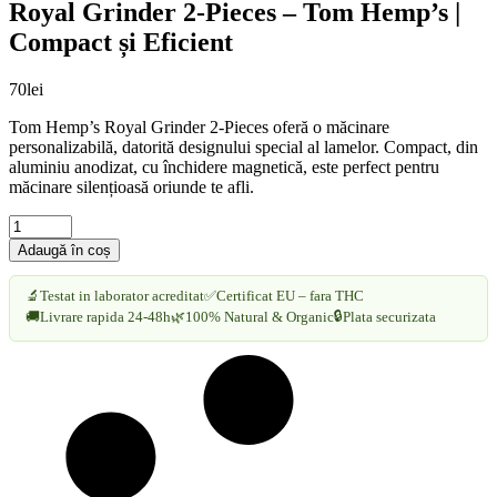
Royal Grinder 2-Pieces – Tom Hemp’s |
Compact și Eficient
70
lei
Tom Hemp’s Royal Grinder 2-Pieces oferă o măcinare
personalizabilă, datorită designului special al lamelor. Compact, din
aluminiu anodizat, cu închidere magnetică, este perfect pentru
măcinare silențioasă oriunde te afli.
Royal
Grinder
Adaugă în coș
2-
Pieces
🔬
Testat in laborator acreditat
✅
Certificat EU – fara THC
-
🔒
🚚
Livrare rapida 24-48h
🌿
100% Natural & Organic
Plata securizata
Tom
Hemp’s
|
Compact
și
Eficient
cantitate