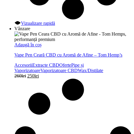
Vizualizare rapidă
Vânzare
Adaugă în coș
Vape Pen Ceară CBD cu Aromă de Afine – Tom Hemp’s
Accesorii
Extracte CBD
Oferte
Pipe și
Vaporizatoare
Vaporizatoare CBD
Wax/Distilate
Prețul
Prețul
260
lei
250
lei
inițial
curent
a
este:
fost:
250lei.
260lei.