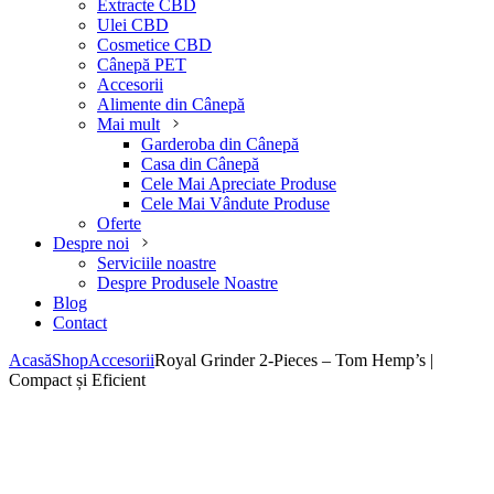
Extracte CBD
Ulei CBD
Cosmetice CBD
Cânepă PET
Accesorii
Alimente din Cânepă
Mai mult
Garderoba din Cânepă
Casa din Cânepă
Cele Mai Apreciate Produse
Cele Mai Vândute Produse
Oferte
Despre noi
Serviciile noastre
Despre Produsele Noastre
Blog
Contact
Acasă
Shop
Accesorii
Royal Grinder 2-Pieces – Tom Hemp’s |
Compact și Eficient